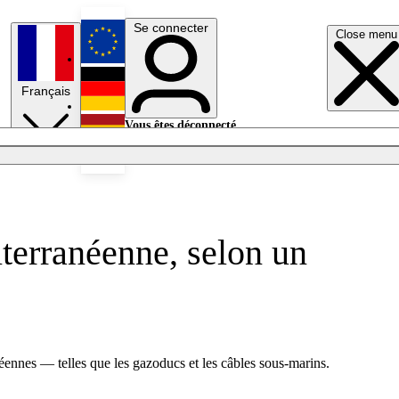
Se connecter
Close menu
English
Français
Deutsch
Vous êtes déconnecté.
Se connecter
Español
Lumières éteintes
terranéenne, selon un
néennes — telles que les gazoducs et les câbles sous-marins.