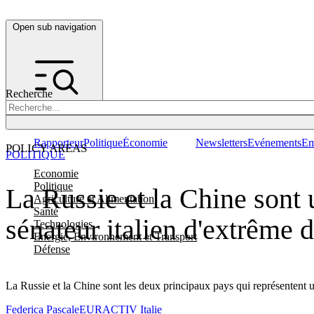
Open sub navigation
Recherche
Rapporteur
Politique
Économie
Newsletters
Evénements
Em
POLICY AREAS
POLITIQUE
Economie
Politique
La Russie et la Chine sont
Agriculture et Alimentation
Santé
sénateur italien d'extrême d
Technologies
Energie, Environnement et Transport
Défense
La Russie et la Chine sont les deux principaux pays qui représentent u
Federica Pascale
EURACTIV Italie