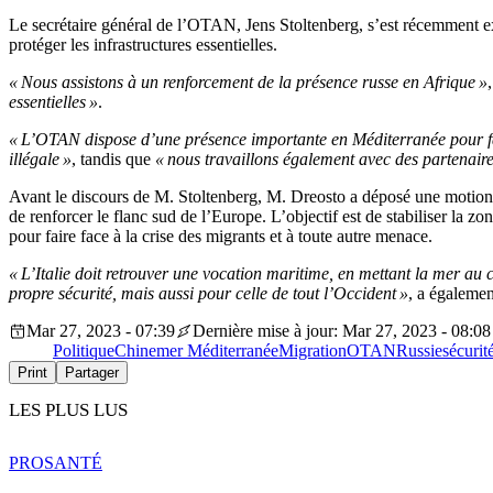
Le secrétaire général de l’OTAN, Jens Stoltenberg, s’est récemment exp
protéger les infrastructures essentielles.
« Nous assistons à un renforcement de la présence russe en Afrique »
essentielles »
.
« L’OTAN dispose d’une présence importante en Méditerranée pour faire
illégale »
, tandis que
« nous travaillons également avec des partenaires
Avant le discours de M. Stoltenberg, M. Dreosto a déposé une motion
de renforcer le flanc sud de l’Europe. L’objectif est de stabiliser la zo
pour faire face à la crise des migrants et à toute autre menace.
« L’Italie doit retrouver une vocation maritime, en mettant la mer au
propre sécurité, mais aussi pour celle de tout l’Occident »
, a égaleme
Mar 27, 2023 - 07:39
Dernière mise à jour: Mar 27, 2023 - 08:08
Politique
Chine
mer Méditerranée
Migration
OTAN
Russie
sécurit
Print
Partager
LES PLUS LUS
PRO
SANTÉ