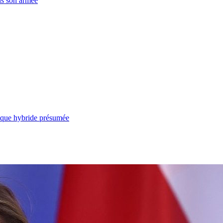
ns son armée
taque hybride présumée