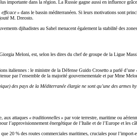
 plus importante dans la région. La Russie gagne aussi en influence grâ
 efficace »
dans le bassin méditerranéen. Si leurs motivations sont pri
jouté M. Dreosto.
ouvements djihadistes au Sahel menacent également la stabilité des zones 
e Giorgia Meloni, est, selon les dires du chef de groupe de la Ligue Ma
tions italiennes : le ministre de la Défense Guido Crosetto a parlé d’une
soutenue par l’ensemble de la majorité gouvernementale et par Mme Melo
ogique) des pays de la Méditerranée élargie ne sont qu’une des armes hy
e, aux attaques
« traditionnelles »
par voie terrestre, maritime ou aérien
pour l’approvisionnement énergétique de l’Italie et de l’Europe et les câ
que 20 % des routes commerciales maritimes, cruciales pour l’import-ex