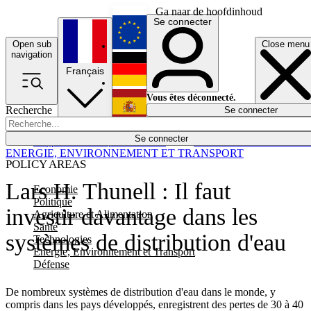
Ga naar de hoofdinhoud
Se connecter
Open sub
Close menu
English
navigation
Français
Deutsch
Vous êtes déconnecté.
Recherche
Se connecter
Español
Lumières éteintes
Se connecter
Rapporteur
Politique
Économie
Newsletters
Evénements
Em
ENERGIE, ENVIRONNEMENT ET TRANSPORT
POLICY AREAS
Lars H. Thunell : Il faut
Economie
Politique
investir davantage dans les
Agriculture et Alimentation
Santé
systèmes de distribution d'eau
Technologies
Energie, Environnement et Transport
Défense
De nombreux systèmes de distribution d'eau dans le monde, y
compris dans les pays développés, enregistrent des pertes de 30 à 40