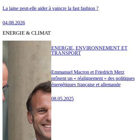
La laine peut-elle aider à vaincre la fast fashion ?
04.08.2026
ENERGIE & CLIMAT
ENERGIE, ENVIRONNEMENT ET
TRANSPORT
Emmanuel Macron et Friedrich Merz
prônent un « réalignement » des politiques
énergétiques française et allemande
08.05.2025