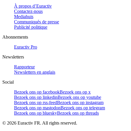
À propos d’Euractiv
Contactez-nous
Mediahuis
Communiqués de presse
Publicité politique
Abonnements
Euractiv Pro
Newsletters
Rapporteur
Newsletters en anglais
Social
Bezoek ons op facebook
Bezoek ons op x
Bezoek ons op linkedin
Bezoek ons op youtube
Bezoek ons op rss-feed
Bezoek ons op instagram
Bezoek ons op mastodon
Bezoek ons op telegram
Bezoek ons op bluesky
Bezoek ons op threads
©
2026
Euractiv FR. All rights reserved.