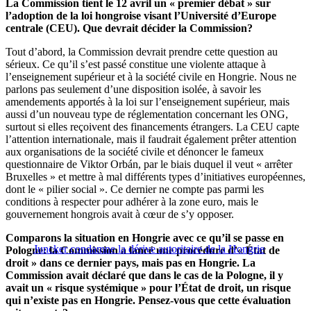
La Commission tient le 12 avril un « premier débat » sur
l’adoption de la loi hongroise visant l’Université d’Europe
centrale (CEU). Que devrait décider la Commission?
Tout d’abord, la Commission devrait prendre cette question au
sérieux. Ce qu’il s’est passé constitue une violente attaque à
l’enseignement supérieur et à la société civile en Hongrie. Nous ne
parlons pas seulement d’une disposition isolée, à savoir les
amendements apportés à la loi sur l’enseignement supérieur, mais
aussi d’un nouveau type de réglementation concernant les ONG,
surtout si elles reçoivent des financements étrangers. La CEU capte
l’attention internationale, mais il faudrait également prêter attention
aux organisations de la société civile et dénoncer le fameux
questionnaire de Viktor Orbán, par le biais duquel il veut « arrêter
Bruxelles » et mettre à mal différents types d’initiatives européennes,
dont le « pilier social ». Ce dernier ne compte pas parmi les
conditions à respecter pour adhérer à la zone euro, mais le
gouvernement hongrois avait à cœur de s’y opposer.
Comparons la situation en Hongrie avec ce qu’il se passe en
Juncker condamne la dérive autoritaire de la Hongrie
Pologne: la Commission a lancé une procédure d’« État de
droit » dans ce dernier pays, mais pas en Hongrie. La
Commission avait déclaré que dans le cas de la Pologne, il y
avait un « risque systémique » pour l’État de droit, un risque
qui n’existe pas en Hongrie. Pensez-vous que cette évaluation