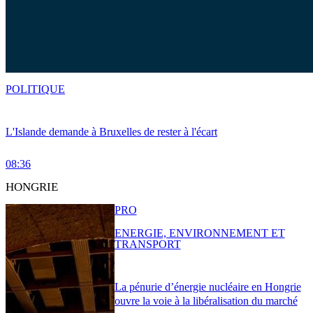
POLITIQUE
L'Islande demande à Bruxelles de rester à l'écart
08:36
HONGRIE
PRO
ENERGIE, ENVIRONNEMENT ET
TRANSPORT
La pénurie d’énergie nucléaire en Hongrie
ouvre la voie à la libéralisation du marché