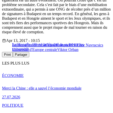
également été un autre événement. On pourrait croire que c’est un
problème secondaire. Cela s’est fait par le biais d’une mobilisation
extraordinaire, qui a permis à une ONG de récolter près d’un million
de signatures à Budapest en un temps record. En général, les gens à
Budapest et en Hongrie aiment le sport et les Jeux olympiques, et ils
sont très fiers des performances sportives des Hongrois. Mais ils
comprennent aussi que le projet risque de mal tourner en raison du
risque élevé de corruption.
Apr 13, 2017 - 10:15
La Hongrie défend la légalité de sa loi sur les
Politique
État de droit
Fidesz
Hongrie
PPE
Tibor Navracsics
universités
Université d'Europe centrale
Viktor Orban
Print
Partager
LES PLUS LUS
ÉCONOMIE
Merci la Chine : elle a sauvé l’économie mondiale
27.07.2026
POLITIQUE