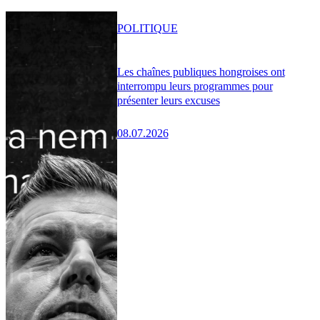
POLITIQUE
Les chaînes publiques hongroises ont
interrompu leurs programmes pour
présenter leurs excuses
08.07.2026