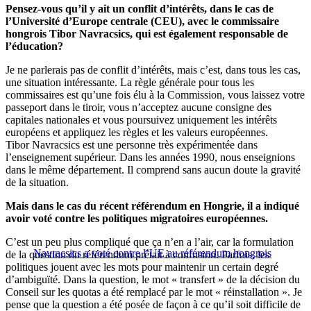
Pensez-vous qu’il y ait un conflit d’intérêts, dans le cas de
l’Université d’Europe centrale (CEU), avec le commissaire
hongrois Tibor Navracsics, qui est également responsable de
l’éducation?
Je ne parlerais pas de conflit d’intérêts, mais c’est, dans tous les cas,
une situation intéressante. La règle générale pour tous les
commissaires est qu’une fois élu à la Commission, vous laissez votre
passeport dans le tiroir, vous n’acceptez aucune consigne des
capitales nationales et vous poursuivez uniquement les intérêts
européens et appliquez les règles et les valeurs européennes.
Tibor Navracsics est une personne très expérimentée dans
l’enseignement supérieur. Dans les années 1990, nous enseignions
dans le même département. Il comprend sans aucun doute la gravité
de la situation.
Mais dans le cas du récent référendum en Hongrie, il a indiqué
avoir voté contre les politiques migratoires européennes.
C’est un peu plus compliqué que ça n’en a l’air, car la formulation
Navracsics a voté contre l’UE au référendum hongrois
de la question du référendum prêtait à confusion. Parfois, les
politiques jouent avec les mots pour maintenir un certain degré
d’ambiguïté. Dans la question, le mot « transfert » de la décision du
Conseil sur les quotas a été remplacé par le mot « réinstallation ». Je
pense que la question a été posée de façon à ce qu’il soit difficile de