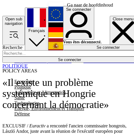
Ga naar de hoofdinhoud
Se connecter
Open sub
Close menu
English
navigation
Français
Deutsch
Vous êtes déconnecté.
Recherche
Se connecter
Español
Lumières éteintes
Se connecter
Rapporteur
Politique
Économie
Newsletters
Evénements
Em
POLITIQUE
POLICY AREAS
«Il existe un problème
Economie
Politique
systémique en Hongrie
Agriculture et Alimentation
Santé
concernant la démocratie»
Technologies
Energie, Environnement et Transport
Défense
EXCLUSIF /
Euractiv
a rencontré l'ancien commissaire hongrois,
László Andor, juste avant la réunion de l'exécutif européen pour