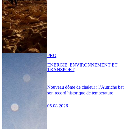
PRO
ENERGIE, ENVIRONNEMENT ET
TRANSPORT
Nouveau dôme de chaleur : l’Autriche bat
son record historique de température
05.08.2026