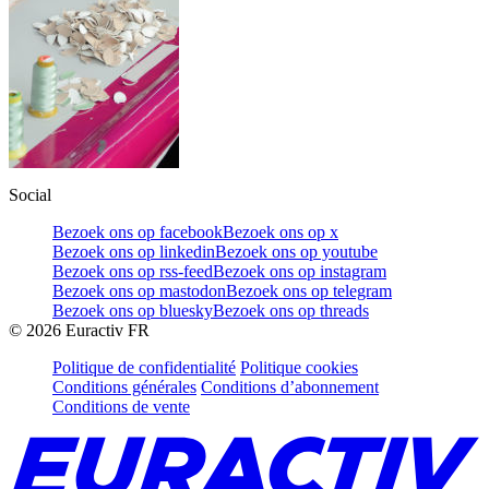
Social
Bezoek ons op facebook
Bezoek ons op x
Bezoek ons op linkedin
Bezoek ons op youtube
Bezoek ons op rss-feed
Bezoek ons op instagram
Bezoek ons op mastodon
Bezoek ons op telegram
Bezoek ons op bluesky
Bezoek ons op threads
©
2026
Euractiv FR
Politique de confidentialité
Politique cookies
Conditions générales
Conditions d’abonnement
Conditions de vente