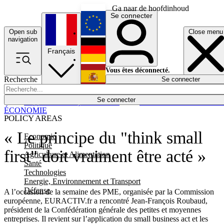
Ga naar de hoofdinhoud
Se connecter
Open sub
Close menu
English
navigation
Français
Deutsch
Vous êtes déconnecté.
Recherche
Se connecter
Español
Lumières éteintes
Se connecter
Rapporteur
Politique
Économie
Newsletters
Evénements
Em
ÉCONOMIE
POLICY AREAS
« Le principe du "think small
Economie
Politique
first" doit vraiment être acté »
Agriculture et Alimentation
Santé
Technologies
Energie, Environnement et Transport
Défense
A l’occasion de la semaine des PME, organisée par la Commission
européenne, EURACTIV.fr a rencontré Jean-François Roubaud,
président de la Confédération générale des petites et moyennes
entreprises. Il revient sur l’application du small business act et les