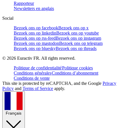
Rapporteur
Newsletters en anglais
Social
Bezoek ons op facebook
Bezoek ons op x
Bezoek ons op linkedin
Bezoek ons op youtube
Bezoek ons op rss-feed
Bezoek ons op instagram
Bezoek ons op mastodon
Bezoek ons op telegram
Bezoek ons op bluesky
Bezoek ons op threads
©
2026
Euractiv FR. All rights reserved.
Politique de confidentialité
Politique cookies
Conditions générales
Conditions d’abonnement
Conditions de vente
This site is protected by reCAPTCHA, and the Google
Privacy
Policy
and
Terms of Service
apply.
Français