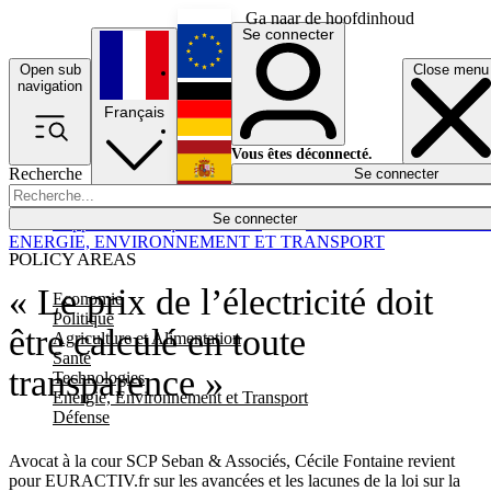
Ga naar de hoofdinhoud
Se connecter
Open sub
Close menu
English
navigation
Français
Deutsch
Vous êtes déconnecté.
Recherche
Se connecter
Español
Lumières éteintes
Se connecter
Rapporteur
Politique
Économie
Newsletters
Evénements
Em
ENERGIE, ENVIRONNEMENT ET TRANSPORT
POLICY AREAS
« Le prix de l’électricité doit
Economie
Politique
être calculé en toute
Agriculture et Alimentation
Santé
transparence »
Technologies
Energie, Environnement et Transport
Défense
Avocat à la cour SCP Seban & Associés, Cécile Fontaine revient
pour EURACTIV.fr sur les avancées et les lacunes de la loi sur la