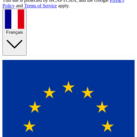
This site is protected by reCAPTCHA, and the Google
Privacy
Policy
and
Terms of Service
apply.
Français