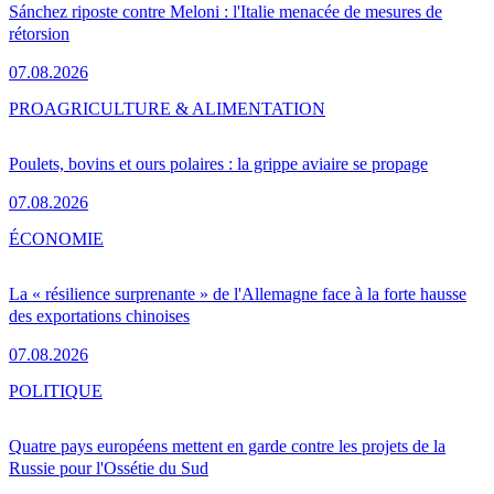
Sánchez riposte contre Meloni : l'Italie menacée de mesures de
rétorsion
07.08.2026
PRO
AGRICULTURE & ALIMENTATION
Poulets, bovins et ours polaires : la grippe aviaire se propage
07.08.2026
ÉCONOMIE
La « résilience surprenante » de l'Allemagne face à la forte hausse
des exportations chinoises
07.08.2026
POLITIQUE
Quatre pays européens mettent en garde contre les projets de la
Russie pour l'Ossétie du Sud