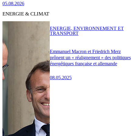
05.08.2026
ENERGIE & CLIMAT
ENERGIE, ENVIRONNEMENT ET
TRANSPORT
Emmanuel Macron et Friedrich Merz
prônent un « réalignement » des politiques
énergétiques française et allemande
08.05.2025