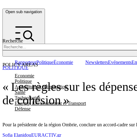
Open sub navigation
Recherche
Rapporteur
Politique
Économie
Newsletters
Evénements
Em
POLICY AREAS
POLITIQUE
Economie
Politique
« Les règles sur les dépense
Agriculture et Alimentation
Santé
de cohésion »
Technologies
Energie, Environnement et Transport
Défense
Pour la présidente de la région Ombrie, conclure un accord-cadre sur l
Sofia Elanidou
EURACTIV.gr