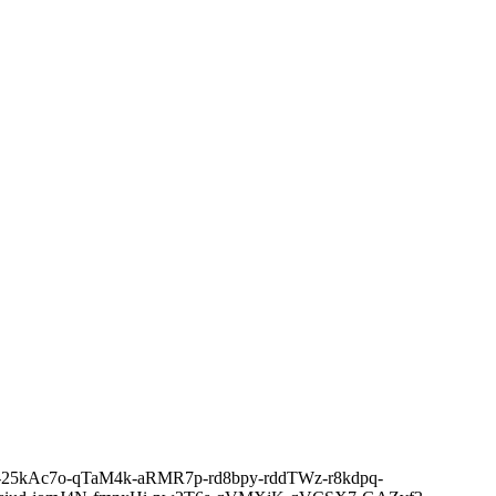
XUB8-25kAc7o-qTaM4k-aRMR7p-rd8bpy-rddTWz-r8kdpq-