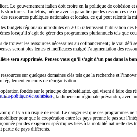
élicat. Le gouvernement italien doit croire en la politique de cohésion et 
ds structurels. Toutefois, même avec la garantie que les ressources de c
 des ressources publiques nationales et locales, ce qui peut ralentir la 
ur les budgets régionaux introduites en 2015 ralentissent l’utilisation d
èmes lorsqu’il s’agit de gérer des programmes pluriannuels tels que ceux
s de trouver les ressources nécessaires au cofinancement ; le vrai défi se
nses seront plus lentes et inefficaces malgré l’augmentation des ressou
lière sera supprimée. Pensez-vous qu’il s’agit d’un pas dans la bon
 ressources sur quelques domaines clés tels que la recherche et l’innovati
nt également en cours de réorganisation.
pération fondés sur le principe de subsidiarité, qui visent à faire des r
ur la politique de cohésion
imes. Dans ces conditions, la dimension régionale prévaudra, avec une
ir qu’il y a un risque de recul. Le danger est que ces programmes ne tr
biliser pour que la coopération entre les pays prenne le pas sur l’intég
façonnée par des exigences spécifiques liées à la mobilité naturelle des tr
 partie de pays différents.