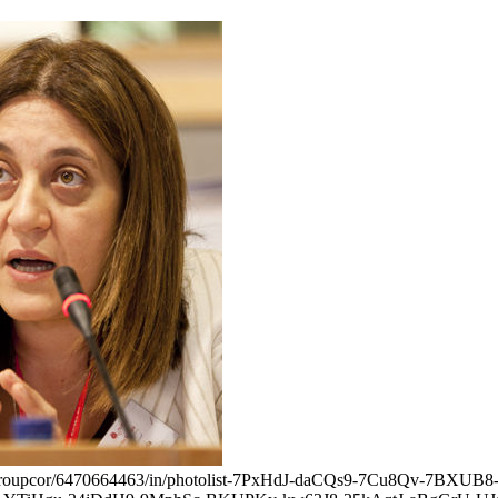
os/pesgroupcor/6470664463/in/photolist-7PxHdJ-daCQs9-7Cu8Qv-7B