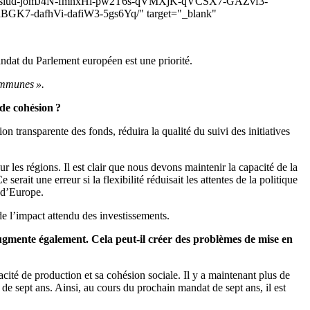
Jsiud-jomJ4N-fmnxHi-pw2T6s-qVMXjK-qVCSX7-GAZvf3-
K7-dafhVi-dafiW3-5gs6Yq/" target="_blank"
andat du Parlement européen est une priorité.
communes ».
 de cohésion ?
 transparente des fonds, réduira la qualité du suivi des initiatives
les régions. Il est clair que nous devons maintenir la capacité de la
erait une erreur si la flexibilité réduisait les attentes de la politique
s d’Europe.
de l’impact attendu des investissements.
augmente également. Cela peut-il créer des problèmes de mise en
cité de production et sa cohésion sociale. Il y a maintenant plus de
e sept ans. Ainsi, au cours du prochain mandat de sept ans, il est