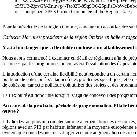
tCLS8G-24uYEr1-HgyiHS-FK5e5B-7Nihnx-a5JtBq-9Ms5W
c5f3U3-ZjzvGY-Znuwg4-Tte82T-85q9Q6-25piPsD-bWcBub-zE
rel="noopener">PES Group Committee of the Regions</a>]
Pour la présidente de la région Ombrie, conclure un accord-cadre sur l
Catiuscia Marini est présidente de la région Ombrie en Italie et rapp
Y a-t-il un danger que la flexibilité conduise à un affaiblissement
Nous avons commencé à examiner en détail ce règlement afin de préparer 
financées par les programmes ou entravera l’évaluation des étapes inte
L’introduction d’une certaine flexibilité peut répondre à un certain n
politique de cohésion à s’attaquer à des problèmes spécifiques, et en par
de cohésion, car cette politique doit utiliser des projets et des prog
La flexibilité est donc utile lorsqu’il s’agit de concevoir des program
Au cours de la prochaine période de programmation, l’Italie béné
œuvre ?
L’Italie devrait pouvoir compter sur une augmentation des ressources, c
régions avec un PIB par habitant inférieur à la moyenne européenne et
évident que nous devons nous diriger vers une augmentation des ress