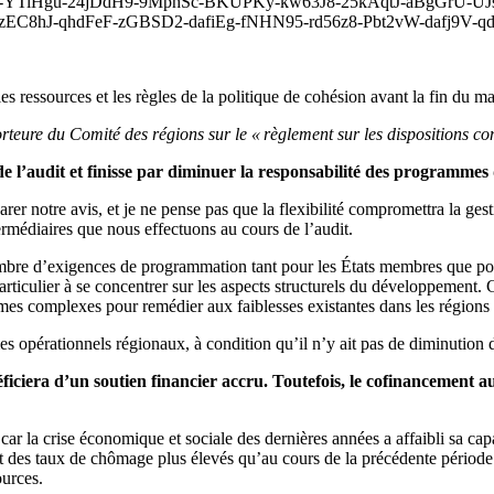
j-YTiHgu-24jDdH9-9MphSc-BKUPKy-kw63J8-25kAqtJ-aBgGrU-U
C8hJ-qhdFeF-zGBSD2-dafiEg-fNHN95-rd56z8-Pbt2vW-dafj9V-qdBG
es ressources et les règles de la politique de cohésion avant la fin du m
orteure du Comité des régions sur le « règlement sur les dispositions 
 de l’audit et finisse par diminuer la responsabilité des programmes
notre avis, et je ne pense pas que la flexibilité compromettra la gestion
rmédiaires que nous effectuons au cours de l’audit.
ombre d’exigences de programmation tant pour les États membres que pour 
ticulier à se concentrer sur les aspects structurels du développement. Ce s
rammes complexes pour remédier aux faiblesses existantes dans les région
mes opérationnels régionaux, à condition qu’il n’y ait pas de diminution 
ficiera d’un soutien financier accru. Toutefois, le cofinancement 
ar la crise économique et sociale des dernières années a affaibli sa capa
 des taux de chômage plus élevés qu’au cours de la précédente période d
ources.