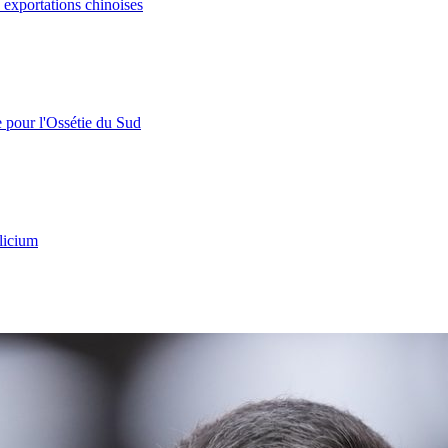
s exportations chinoises
e pour l'Ossétie du Sud
licium