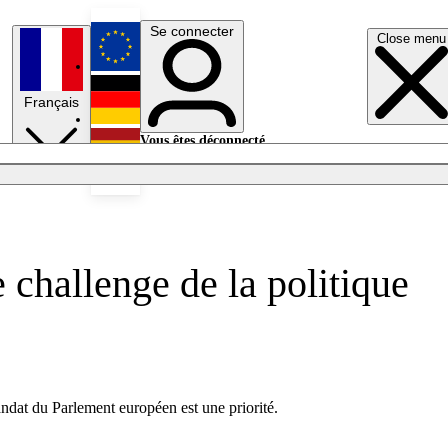
Se connecter
Close menu
English
Français
Deutsch
Vous êtes déconnecté.
Se connecter
Español
Lumières éteintes
e challenge de la politique
andat du Parlement européen est une priorité.