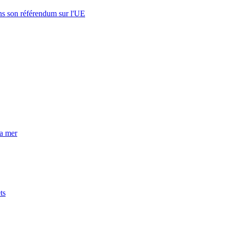
s son référendum sur l'UE
la mer
ts