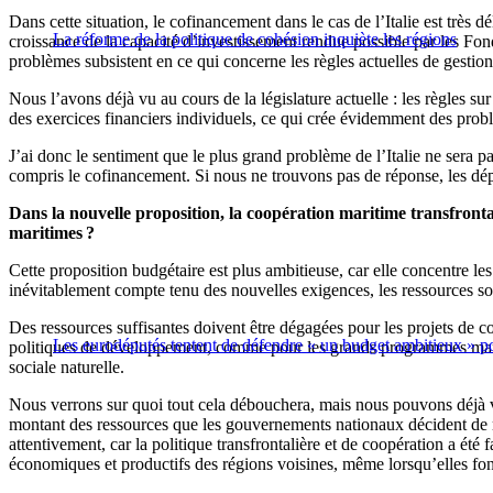
Dans cette situation, le cofinancement dans le cas de l’Italie est très d
La réforme de la politique de cohésion inquiète les régions
croissance de la capacité d’investissement rendue possible par les Fon
problèmes subsistent en ce qui concerne les règles actuelles de gestion
Nous l’avons déjà vu au cours de la législature actuelle : les règles s
des exercices financiers individuels, ce qui crée évidemment des probl
J’ai donc le sentiment que le plus grand problème de l’Italie ne sera pa
compris le cofinancement. Si nous ne trouvons pas de réponse, les dépe
Dans la nouvelle proposition, la coopération maritime transfronta
maritimes ?
Cette proposition budgétaire est plus ambitieuse, car elle concentre les
inévitablement compte tenu des nouvelles exigences, les ressources so
Des ressources suffisantes doivent être dégagées pour les projets de coo
Les eurodéputés tentent de défendre « un budget ambitieux » po
politiques de développement, comme pour les grands programmes marit
sociale naturelle.
Nous verrons sur quoi tout cela débouchera, mais nous pouvons déjà vo
montant des ressources que les gouvernements nationaux décident de mo
attentivement, car la politique transfrontalière et de coopération a été 
économiques et productifs des régions voisines, même lorsqu’elles font