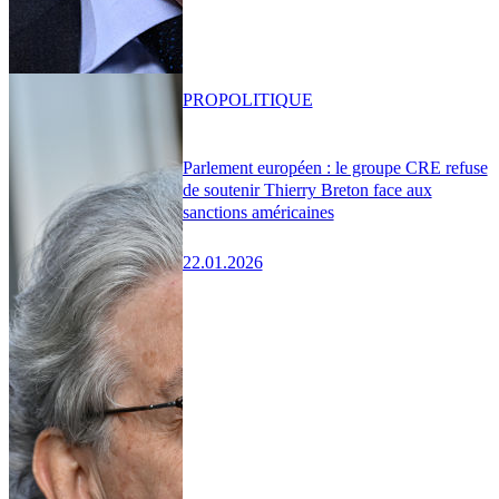
PRO
POLITIQUE
Parlement européen : le groupe CRE refuse
de soutenir Thierry Breton face aux
sanctions américaines
22.01.2026