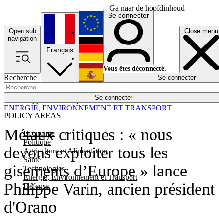
Ga naar de hoofdinhoud
Se connecter
Open sub
Close menu
English
navigation
Français
Deutsch
Vous êtes déconnecté.
Recherche
Se connecter
Español
Lumières éteintes
Se connecter
Rapporteur
Politique
Économie
Newsletters
Evénements
Em
ENERGIE, ENVIRONNEMENT ET TRANSPORT
POLICY AREAS
Métaux critiques : « nous
Economie
Politique
devons exploiter tous les
Agriculture et Alimentation
Santé
gisements d’Europe » lance
Technologies
Energie, Environnement et Transport
Philippe Varin, ancien président
Défense
d'Orano