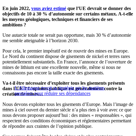
En juin 2022,
vous aviez estimé
que l’UE devrait se donner des
objectifs de 10 à 30 % d’autonomie sur certains métaux. A-t-elle
les moyens géologiques, techniques et financiers de ses
ambitions ?
Une autarcie totale ne serait pas opportune, mais 30 % d’autonomie
me semble atteignable à l’horizon 2030.
Pour cela, le premier impératif est de rouvrir des mines en Europe.
Le Nord du continent dispose de gisements de nickel et terres rares
potentiellement substantiels. En France, l’annonce de l’ouverture de
mines de lithium est une excellente nouvelle, même si nous ne
connaissons pas encore la taille exacte des gisements.
Va-t-il être nécessaire d’exploiter tous les gisements présents
L’Allemagne revoit sa stratégie sur les matières
dans l’UE ? L’opinion publique est généralement contre la
premières pour réduire ses dépendances
création de mines…
Nous devons exploiter tous les gisements d’Europe. Mais l’image de
mines à ciel ouvert du dernier siècle n’a plus rien à voir avec ce que
nous devons proposer aujourd’hui : des mines « responsables », qui
respectent des conditions économiques et réglementaires permettant
de répondre aux craintes de l’opinion publique.