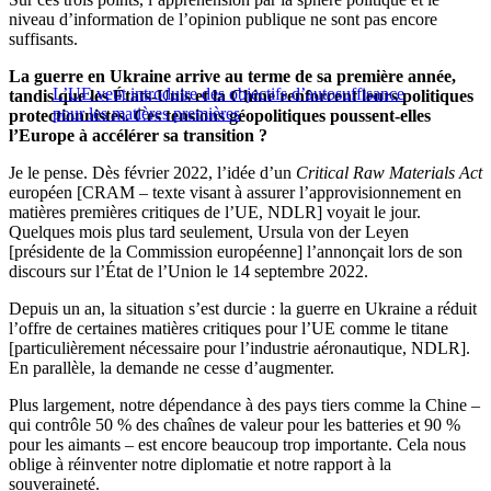
niveau d’information de l’opinion publique ne sont pas encore
suffisants.
La guerre en Ukraine arrive au terme de sa première année,
L’UE veut introduire des objectifs d’autosuffisance
tandis que les États-Unis et la Chine renforcent leurs politiques
pour les matières premières
protectionnistes. Ces tensions géopolitiques poussent-elles
l’Europe à accélérer sa transition ?
Je le pense. Dès février 2022, l’idée d’un
Critical Raw Materials Act
européen [CRAM – texte visant à assurer l’approvisionnement en
matières premières critiques de l’UE, NDLR] voyait le jour.
Quelques mois plus tard seulement, Ursula von der Leyen
[présidente de la Commission européenne] l’annonçait lors de son
discours sur l’État de l’Union le 14 septembre 2022.
Depuis un an, la situation s’est durcie : la guerre en Ukraine a réduit
l’offre de certaines matières critiques pour l’UE comme le titane
[particulièrement nécessaire pour l’industrie aéronautique, NDLR].
En parallèle, la demande ne cesse d’augmenter.
Plus largement, notre dépendance à des pays tiers comme la Chine –
qui contrôle 50 % des chaînes de valeur pour les batteries et 90 %
pour les aimants – est encore beaucoup trop importante. Cela nous
oblige à réinventer notre diplomatie et notre rapport à la
souveraineté.