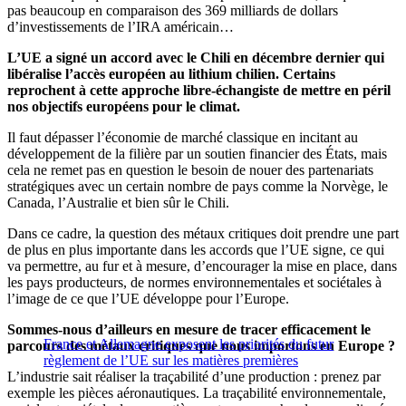
pas beaucoup en comparaison des 369 milliards de dollars
d’investissements de l’IRA américain…
L’UE a signé un accord avec le Chili en décembre dernier qui
libéralise l’accès européen au lithium chilien. Certains
reprochent à cette approche libre-échangiste de mettre en péril
nos objectifs européens pour le climat.
Il faut dépasser l’économie de marché classique en incitant au
développement de la filière par un soutien financier des États, mais
cela ne remet pas en question le besoin de nouer des partenariats
stratégiques avec un certain nombre de pays comme la Norvège, le
Canada, l’Australie et bien sûr le Chili.
Dans ce cadre, la question des métaux critiques doit prendre une part
de plus en plus importante dans les accords que l’UE signe, ce qui
va permettre, au fur et à mesure, d’encourager la mise en place, dans
les pays producteurs, de normes environnementales et sociétales à
l’image de ce que l’UE développe pour l’Europe.
Sommes-nous d’ailleurs en mesure de tracer efficacement le
France et Allemagne exposent les priorités du futur
parcours des métaux critiques que nous importons en Europe ?
règlement de l’UE sur les matières premières
L’industrie sait réaliser la traçabilité d’une production : prenez par
exemple les pièces aéronautiques. La traçabilité environnementale,