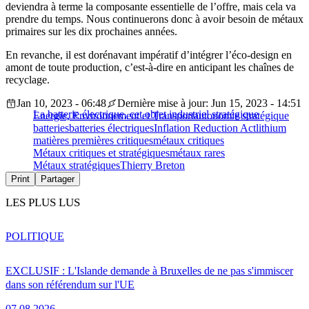
deviendra à terme la composante essentielle de l’offre, mais cela va
prendre du temps. Nous continuerons donc à avoir besoin de métaux
primaires sur les dix prochaines années.
En revanche, il est dorénavant impératif d’intégrer l’éco-design en
amont de toute production, c’est-à-dire en anticipant les chaînes de
recyclage.
Jan 10, 2023 - 06:48
Dernière mise à jour: Jun 15, 2023 - 14:51
La batterie électrique, cet objet industriel stratégique
Energie, Environnement et Transport
autonomie stratégique
batteries
batteries électriques
Inflation Reduction Act
lithium
matières premières critiques
métaux critiques
Métaux critiques et stratégiques
métaux rares
Métaux stratégiques
Thierry Breton
Print
Partager
LES PLUS LUS
POLITIQUE
EXCLUSIF : L'Islande demande à Bruxelles de ne pas s'immiscer
dans son référendum sur l'UE
07.08.2026