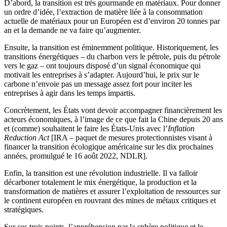
D’abord, la transition est très gourmande en matériaux. Pour donner
un ordre d’idée, l’extraction de matière liée à la consommation
actuelle de matériaux pour un Européen est d’environ 20 tonnes par
an et la demande ne va faire qu’augmenter.
Ensuite, la transition est éminemment politique. Historiquement, les
transitions énergétiques – du charbon vers le pétrole, puis du pétrole
vers le gaz – ont toujours disposé d’un signal économique qui
motivait les entreprises à s’adapter. Aujourd’hui, le prix sur le
carbone n’envoie pas un message assez fort pour inciter les
entreprises à agir dans les temps impartis.
Concrètement, les États vont devoir accompagner financièrement les
acteurs économiques, à l’image de ce que fait la Chine depuis 20 ans
et (comme) souhaitent le faire les États-Unis avec l’
Inflation
Reduction Act
[IRA – paquet de mesures protectionnistes visant à
financer la transition écologique américaine sur les dix prochaines
années, promulgué le 16 août 2022, NDLR].
Enfin, la transition est une révolution industrielle. Il va falloir
décarboner totalement le mix énergétique, la production et la
transformation de matières et assurer l’exploitation de ressources sur
le continent européen en rouvrant des mines de métaux critiques et
stratégiques.
Sur ces trois points, l’appréhension par la sphère politique et le