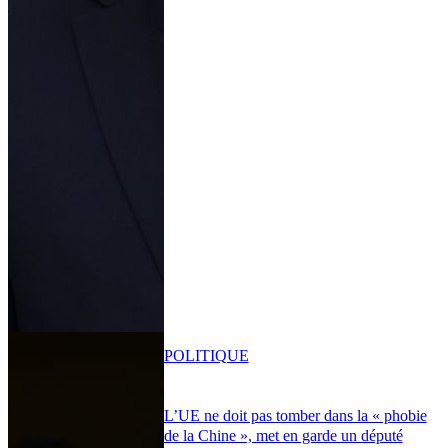
POLITIQUE
L’UE ne doit pas tomber dans la « phobie
de la Chine », met en garde un député