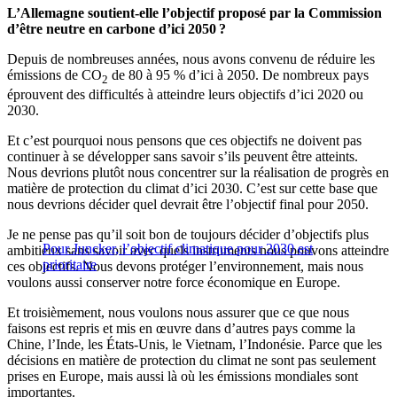
L’Allemagne soutient-elle l’objectif proposé par la Commission
d’être neutre en carbone d’ici 2050 ?
Depuis de nombreuses années, nous avons convenu de réduire les
émissions de CO
de 80 à 95 % d’ici à 2050. De nombreux pays
2
éprouvent des difficultés à atteindre leurs objectifs d’ici 2020 ou
2030.
Et c’est pourquoi nous pensons que ces objectifs ne doivent pas
continuer à se développer sans savoir s’ils peuvent être atteints.
Nous devrions plutôt nous concentrer sur la réalisation de progrès en
matière de protection du climat d’ici 2030. C’est sur cette base que
nous devrions décider quel devrait être l’objectif final pour 2050.
Je ne pense pas qu’il soit bon de toujours décider d’objectifs plus
Pour Juncker, l’objectif climatique pour 2030 est
ambitieux sans savoir avec quels instruments nous pouvons atteindre
prioritaire
ces objectifs. Nous devons protéger l’environnement, mais nous
voulons aussi conserver notre force économique en Europe.
Et troisièmement, nous voulons nous assurer que ce que nous
faisons est repris et mis en œuvre dans d’autres pays comme la
Chine, l’Inde, les États-Unis, le Vietnam, l’Indonésie. Parce que les
décisions en matière de protection du climat ne sont pas seulement
prises en Europe, mais aussi là où les émissions mondiales sont
importantes.