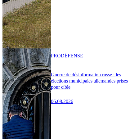
PRO
DÉFENSE
Guerre de désinformation russe : les
élections municipales allemandes prises
pour cible
06.08.2026