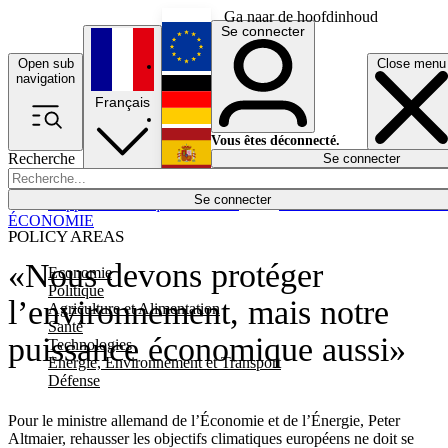
Ga naar de hoofdinhoud
Se connecter
Open sub
Close menu
English
navigation
Français
Deutsch
Vous êtes déconnecté.
Recherche
Se connecter
Español
Lumières éteintes
Se connecter
Rapporteur
Politique
Économie
Newsletters
Evénements
Em
ÉCONOMIE
POLICY AREAS
«Nous devons protéger
Economie
Politique
l’environnement, mais notre
Agriculture et Alimentation
Santé
puissance économique aussi»
Technologies
Energie, Environnement et Transport
Défense
Pour le ministre allemand de l’Économie et de l’Énergie, Peter
Altmaier, rehausser les objectifs climatiques européens ne doit se