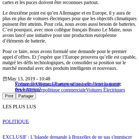
cartes et les puces doivent être reconnues partout.
Le deuxième point est qu’en Allemagne et en Europe, il y aura de
plus en plus de voitures électriques pour que les objectifs climatiques
puissent être atteints. Pour cela, nous avons aussi besoin de batteries.
C’est pourquoi, avec mon collègue français Bruno Le Maire, nous
avons lancé une initiative pour une production européenne
d’éléments de batterie.
Pour ce faire, nous avons formulé une demande pour le premier
appel d’offres. Et j’espère que l’Europe prouvera qu’elle est capable,
malgré les défis technologiques, de consolider sa position sur le
marché mondial avec des produits intelligents et nouveaux.
May 13, 2019 - 10:48
Voiture électrique: l’Europe saura-t-elle livrer la guerre
Économie
Allemagne
batteries
Commerce International
des batteries?
Peter Altmaier
politique commerciale
Voitures Électriques
Print
Partager
LES PLUS LUS
POLITIQUE
EXCLUSIF : L'Islande demande à Bruxelles de ne pas s'immiscer