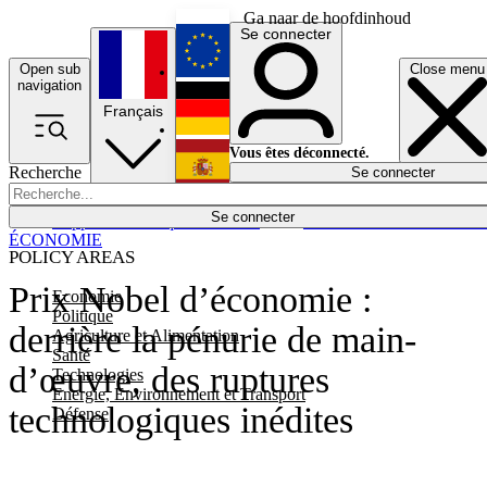
Ga naar de hoofdinhoud
Se connecter
Open sub
Close menu
English
navigation
Français
Deutsch
Vous êtes déconnecté.
Recherche
Se connecter
Español
Lumières éteintes
Se connecter
Rapporteur
Politique
Économie
Newsletters
Evénements
Em
ÉCONOMIE
POLICY AREAS
Prix Nobel d’économie :
Economie
Politique
derrière la pénurie de main-
Agriculture et Alimentation
Santé
d’œuvre, des ruptures
Technologies
Energie, Environnement et Transport
technologiques inédites
Défense