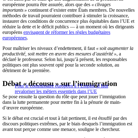
européenne pourra être assurée, alors que des
« clivages
importants »
continuent d’exister entre États membres. De nouvelles
méthodes de travail pourraient contribuer à stimuler la croissance,
instaurer des conditions de concurrence plus équitables dans l’UE et
réduire la dette et le déficit publics — à un moment où les dirigeants
européens
envisagent de réformer les règles budgétaires
européennes
.
Pour maîtriser les niveaux d’endettement, il faut
« soit augmenter la
productivité, soit mettre en œuvre des mesures d’austérité »
, a
déclaré le professeur. Selon lui, jusqu’à présent, les responsables
politiques ont plus souvent opté pour la seconde solution, au
détriment de la première.
Débat « décousu » sur l’immigration
Pour le commissaire européen à l’Emploi, il faut
revaloriser les métiers essentiels dans l’UE
Se pose ensuite la question du rôle que peut jouer l’immigration
dans la lutte permanente pour mettre fin à la pénurie de main-
d’œuvre européenne.
Si le débat est crucial et tout à fait pertinent, il est étouffé par des
discours politiques extrêmes, par le biais desquels l’immigration est
avant tout perçue comme une menace, souligne le chercheur.