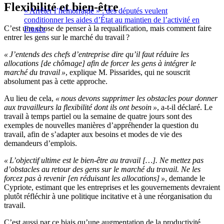
Flexibilité et bien-être
« Arrêter l’hémorragie » : des députés veulent
conditionner les aides d’État au maintien de l’activité en
C’est une chose de penser à la requalification, mais comment faire
France
entrer les gens sur le marché du travail ?
« J’entends des chefs d’entreprise dire qu’il faut réduire les
allocations [de chômage] afin de forcer les gens à intégrer le
marché du travail »
, explique M. Pissarides, qui ne souscrit
absolument pas à cette approche.
Au lieu de cela,
« nous devons supprimer les obstacles pour donner
aux travailleurs la flexibilité dont ils ont besoin »
, a-t-il déclaré. Le
travail à temps partiel ou la semaine de quatre jours sont des
exemples de nouvelles manières d’appréhender la question du
travail, afin de s’adapter aux besoins et modes de vie des
demandeurs d’emplois.
« L’objectif ultime est le bien-être au travail […]. Ne mettez pas
d’obstacles au retour des gens sur le marché du travail. Ne les
forcez pas à revenir [en réduisant les allocations] »
, demande le
Cypriote, estimant que les entreprises et les gouvernements devraient
plutôt réfléchir à une politique incitative et à une réorganisation du
travail.
C’est aussi par ce biais qu’une augmentation de la productivité