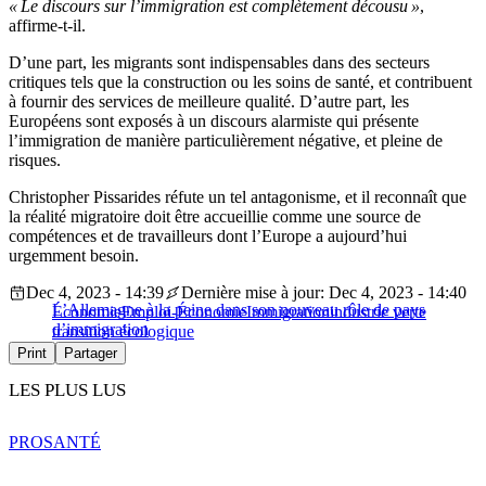
« Le discours sur l’immigration est complètement décousu »
,
affirme-t-il.
D’une part, les migrants sont indispensables dans des secteurs
critiques tels que la construction ou les soins de santé, et contribuent
à fournir des services de meilleure qualité. D’autre part, les
Européens sont exposés à un discours alarmiste qui présente
l’immigration de manière particulièrement négative, et pleine de
risques.
Christopher Pissarides réfute un tel antagonisme, et il reconnaît que
la réalité migratoire doit être accueillie comme une source de
compétences et de travailleurs dont l’Europe a aujourd’hui
urgemment besoin.
Dec 4, 2023 - 14:39
Dernière mise à jour: Dec 4, 2023 - 14:40
L’Allemagne à la peine dans son nouveau rôle de pays
Économie
Emploi-Économie
Immigration
industrie verte
d’immigration
transition écologique
Print
Partager
LES PLUS LUS
PRO
SANTÉ