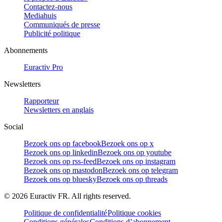
Contactez-nous
Mediahuis
Communiqués de presse
Publicité politique
Abonnements
Euractiv Pro
Newsletters
Rapporteur
Newsletters en anglais
Social
Bezoek ons op facebook
Bezoek ons op x
Bezoek ons op linkedin
Bezoek ons op youtube
Bezoek ons op rss-feed
Bezoek ons op instagram
Bezoek ons op mastodon
Bezoek ons op telegram
Bezoek ons op bluesky
Bezoek ons op threads
©
2026
Euractiv FR. All rights reserved.
Politique de confidentialité
Politique cookies
Conditions générales
Conditions d’abonnement