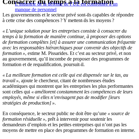
Consacrer du temps à la formation
L’industrie de la défense de l’UE est confrontée à un
manque de personnel
Les gouvernements et le secteur privé sont-ils capables de répondre
à cette crise des compétences ? Y mettent-ils les moyens ?
« L’unique solution pour les entreprises consiste à consacrer du
temps à la formation de manière continue, à proposer des options
de formation complètes [et] à assurer une communication fréquente
avec les responsables hiérarchiques pour convenir des objectifs de
formation »
, estime M. Pissarides. Et c’est au secteur privé, et non
au gouvernement, qu’il incombe de proposer des programmes de
formation et de requalification, poursuit-il.
« La meilleure formation est celle qui est dispensée sur le tas, au
travail »
, ajoute le chercheur, citant de nombreuses études
académiques qui montrent que les entreprises les plus performantes
sont celles qui
« améliorent constamment les compétences de leurs
employés, même si elles n’envisagent pas de modifier [leurs
stratégies de production] »
.
En conséquence, le secteur public ne doit être qu’une
« source de
formation résiduelle »
, prêt à intervenir pour soutenir les
demandeurs d’emplois et les petites entreprises qui n’ont pas les
moyens de mettre en place des programmes de formation en interne.