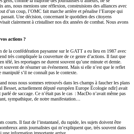
 gens, comme la majorité des journalistes d’ailleurs, ne se
ix ans, nous menions une réflexion, construisions des alliances avec
tout d’un coup, l’OMC fait marche arrière et pénalise l’Europe qui
 passait. Une décision, concernant le quotidien des citoyens
visait clairement à cristalliser nos dix années de combat. Nous avons
vos actions ?
ion de la confédération paysanne sur le GATT a eu lieu en 1987 avec
nd très compliquée la couverture de ce genre d’actions. Il faut que
u en télé, les reportages ne durent souvent qu’une minute et demie.
t souvent de résumer un événement. Mais si elle n’est que le reflet
e manipulé s’il ne connaît pas le contexte.
Quand nous nous sommes retrouvés dans les champs à faucher les plans
l Besset, actuellement député européen Europe Écologie ndlr] avait
vait parlé de saccage. Ce n’était pas le cas : MacDo n’avait même pas
enfant, sympathique, de notre manifestation…
courts. Il faut de l’instantané, du rapide, les sujets doivent être
de nombreux amis journalistes qui m’expliquent que, très souvent dans
si une information importante arrive.