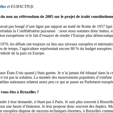
dias
et EURACTIV.fr.
du non au référendum de 2005 sur le projet de traité constitutio
 n’avait pas bougé d’une ligne par rapport au traité de Rome de 1957 [
ésidais la Confédération paysanne : nous nous sommes donc battus, en ta
tion européenne et le fait d’essayer de rendre l’Europe plus démocratiqu
s 1970, les débats ont toujours eu lieu aux niveaux européen et internati
 de temps, l’agriculture représentait encore 80 % du budget européen. La
symbole de la paix en Europe.
ux États-Unis quand j’étais gamin. Je n’ai jamais été éduqué dans la cu
s n’est pas la solution. La montée des mouvements populistes d’extrême d
médias nationaux relatent assez peu ce qui se passe au Parlement europé
 vous êtes à Bruxelles ?
épondre à leur demande, n’étant pas à Paris. Je suis plus souvent à Brux
 pour une heure d’émission. Je leur propose donc souvent des duplex. Mai
ement européen dispose de moyens techniques énormes, à Bruxelles comme 