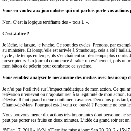
Vous en voulez aux journalistes qui ont parfois porté vos actions p
Non. C’est la logique terrifiante des « trois L ».
C’est-à-dire ?
Je lèche, je largue, je lynche. Ce sont des cycles. Prenons, par exemp
au ministère. Et lorsqu’elle est arrivée à Strasbourg, cela a été l’halla
cycle ; de temps en temps, ils s’enchaînent sur des temps plus courts. J
prescripteurs. Un journal commence à traiter un événement, puis un mim
mon bâton de pèlerin pour combattre ce système.
Vous semblez analyser le mécanisme des médias avec beaucoup 
Je n’ai pas l’œil rivé sur l’impact médiatique de mon action. Ce qui m’
télévision n’enlevait ou n’ajoutait rien à la légitimité de mon action
télévisé. Il faut quand même continuer à avancer. Deux ans plus tard, 
Champ-de-Mars. Pourquoi est-il venu ce jour-là ? Personne ne peut le 
Nous pouvons mener dix actions très importantes dont personne ne se so
peut pas porter ses fruits en deux minutes. L’idée du grand soir est u
Dec 17, 2010 - 16:24
Dernière mise à jour: Sep 20, 2012 - 15:47