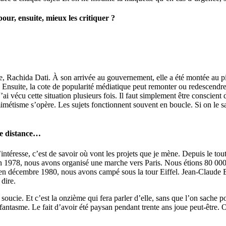
our, ensuite, mieux les critiquer ?
le, Rachida Dati. À son arrivée au gouvernement, elle a été montée au pi
li. Ensuite, la cote de popularité médiatique peut remonter ou redescendre
’ai vécu cette situation plusieurs fois. Il faut simplement être conscien
étisme s’opère. Les sujets fonctionnent souvent en boucle. Si on le sait
de distance…
intéresse, c’est de savoir où vont les projets que je mène. Depuis le to
. En 1978, nous avons organisé une marche vers Paris. Nous étions 80 000
en décembre 1980, nous avons campé sous la tour Eiffel. Jean-Claude Bou
dire.
ucie. Et c’est la onzième qui fera parler d’elle, sans que l’on sache p
n fantasme. Le fait d’avoir été paysan pendant trente ans joue peut-être