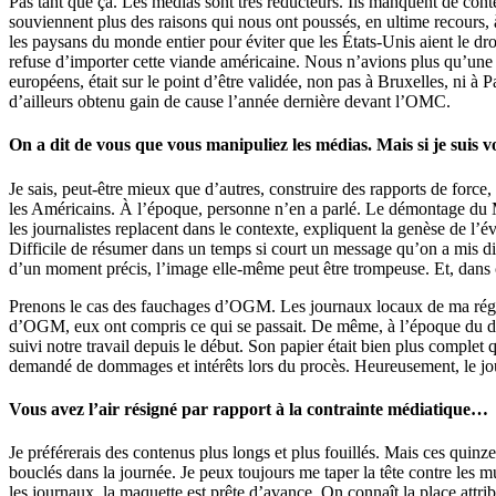
Pas tant que ça. Les médias sont très réducteurs. Ils manquent de cont
souviennent plus des raisons qui nous ont poussés, en ultime recours, 
les paysans du monde entier pour éviter que les États-Unis aient le dr
refuse d’importer cette viande américaine. Nous n’avions plus qu’une s
européens, était sur le point d’être validée, non pas à Bruxelles, ni 
d’ailleurs obtenu gain de cause l’année dernière devant l’OMC.
On a dit de vous que vous manipuliez les médias. Mais si je suis v
Je sais, peut-être mieux que d’autres, construire des rapports de for
les Américains. À l’époque, personne n’en a parlé. Le démontage du Ma
les journalistes replacent dans le contexte, expliquent la genèse de l’
Difficile de résumer dans un temps si court un message qu’on a mis dix
d’un moment précis, l’image elle-même peut être trompeuse. Et, dans ces
Prenons le cas des fauchages d’OGM. Les journaux locaux de ma ré
d’OGM, eux ont compris ce qui se passait. De même, à l’époque du
suivi notre travail depuis le début. Son papier était bien plus complet
demandé de dommages et intérêts lors du procès. Heureusement, le jo
Vous avez l’air résigné par rapport à la contrainte médiatique…
Je préférerais des contenus plus longs et plus fouillés. Mais ces quinze
bouclés dans la journée. Je peux toujours me taper la tête contre les m
les journaux, la maquette est prête d’avance. On connaît la place attr