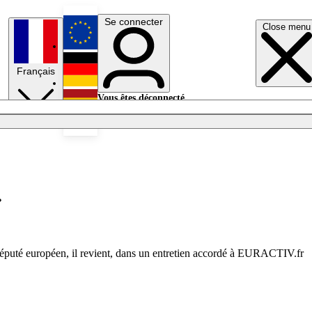
Se connecter
Close menu
English
Français
Deutsch
Vous êtes déconnecté.
Se connecter
Español
Lumières éteintes
»
député européen, il revient, dans un entretien accordé à EURACTIV.fr