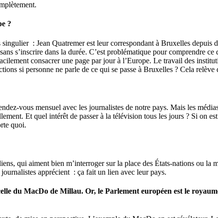
complètement.
pe ?
 singulier : Jean Quatremer est leur correspondant à Bruxelles depuis de
à, sans s’inscrire dans la durée. C’est problématique pour comprendre c
acilement consacrer une page par jour à l’Europe. Le travail des institu
ions si personne ne parle de ce qui se passe à Bruxelles ? Cela relève d
ndez-vous mensuel avec les journalistes de notre pays. Mais les médias i
ment. Et quel intérêt de passer à la télévision tous les jours ? Si on est 
rte quoi.
aliens, qui aiment bien m’interroger sur la place des États-nations ou la 
urnalistes apprécient : ça fait un lien avec leur pays.
elle du MacDo de Millau. Or, le Parlement européen est le royaum