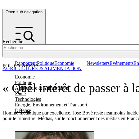
Open sub navigation
Recherche
Rapporteur
Politique
Économie
Newsletters
Evénements
Em
POLICY AREAS
AGRICULTURE & ALIMENTATION
Economie
Politique
« Quel intérêt de passer à la
Agriculture et Alimentation
Santé
Technologies
Energie, Environnement et Transport
Défense
Homme médiatique par excellence, José Bové reste néanmoins lucide su
pour le trimestriel Médias, sur le fonctionnement des médias en Franc