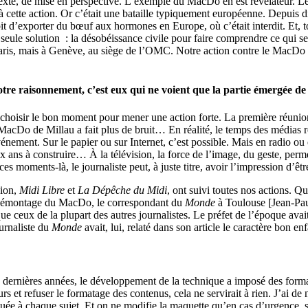
exte, de mise en perspective. L’exemple du MacDo en est révélateur. Les
à cette action. Or c’était une bataille typiquement européenne. Depuis d
oit d’exporter du bœuf aux hormones en Europe, où c’était interdit. Et, 
eule solution : la désobéissance civile pour faire comprendre ce qui se
à Paris, mais à Genève, au siège de l’OMC. Notre action contre le MacDo 
otre raisonnement, c’est eux qui ne voient que la partie émergée de 
ce, choisir le bon moment pour mener une action forte. La première réun
cDo de Millau a fait plus de bruit… En réalité, le temps des médias re
événement. Sur le papier ou sur Internet, c’est possible. Mais en radio o
 ans à construire… À la télévision, la force de l’image, du geste, perme
 moments-là, le journaliste peut, à juste titre, avoir l’impression d’êtr
gion,
Midi Libre
et
La Dépêche du Midi
, ont suivi toutes nos actions. 
 démontage du MacDo, le correspondant du
Monde
à Toulouse [Jean-Pau
 que ceux de la plupart des autres journalistes. Le préfet de l’époque a
urnaliste du
Monde
avait, lui, relaté dans son article le caractère bon 
 dernières années, le développement de la technique a imposé des formats 
urs et refuser le formatage des contenus, cela ne servirait à rien. J’ai 
ibuée à chaque sujet. Et on ne modifie la maquette qu’en cas d’urgence, 