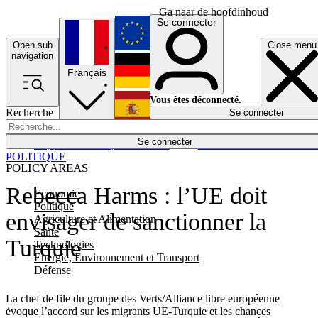
Ga naar de hoofdinhoud
Se connecter
Open sub
Close menu
English
navigation
Français
Deutsch
Vous êtes déconnecté.
Recherche
Se connecter
Español
Lumières éteintes
Se connecter
Rapporteur
Politique
Économie
Newsletters
Evénements
Em
POLITIQUE
POLICY AREAS
Rebecca Harms : l’UE doit
Economie
Politique
envisager de sanctionner la
Agriculture et Alimentation
Santé
Turquie
Technologies
Energie, Environnement et Transport
Défense
La chef de file du groupe des Verts/Alliance libre européenne
évoque l’accord sur les migrants UE-Turquie et les chances