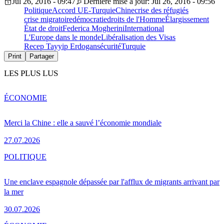
Jul 26, 2016 - 09:47
Dernière mise à jour: Jul 26, 2016 - 09:56
Politique
Accord UE-Turquie
Chine
crise des réfugiés
crise migratoire
démocratie
droits de l'Homme
Élargissement
État de droit
Federica Mogherini
International
L'Europe dans le monde
Libéralisation des Visas
Recep Tayyip Erdogan
sécurité
Turquie
Print
Partager
LES PLUS LUS
ÉCONOMIE
Merci la Chine : elle a sauvé l’économie mondiale
27.07.2026
POLITIQUE
Une enclave espagnole dépassée par l'afflux de migrants arrivant par
la mer
30.07.2026