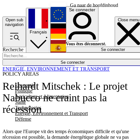
Ga naar de hoofdinhoud
Se connecter
Open sub
Close menu
English
navigation
Français
Deutsch
Vous êtes déconnecté.
Recherche
Se connecter
Español
Lumières éteintes
Se connecter
Rapporteur
Politique
Économie
Newsletters
Evénements
Em
ENERGIE, ENVIRONNEMENT ET TRANSPORT
POLICY AREAS
Reihardt Mitschek : Le projet
Economie
Politique
Nabucco ne craint pas la
Agriculture et Alimentation
Santé
récession
Technologies
Energie, Environnement et Transport
Défense
Alors que l'Europe vit des temps économiques difficile et qu'une
récession est possible, la demande énergétique globale ne va pas