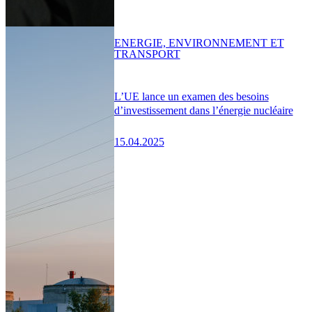
ENERGIE, ENVIRONNEMENT ET
TRANSPORT
L’UE lance un examen des besoins
d’investissement dans l’énergie nucléaire
15.04.2025