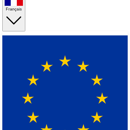
Français