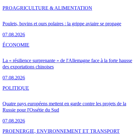
PRO
AGRICULTURE & ALIMENTATION
Poulets, bovins et ours polaires : la grippe aviaire se propage
07.08.2026
ÉCONOMIE
La « résilience surprenante » de l'Allemagne face à la forte hausse
des exportations chinoises
07.08.2026
POLITIQUE
Quatre pays européens mettent en garde contre les projets de la
Russie pour l'Ossétie du Sud
07.08.2026
PRO
ENERGIE, ENVIRONNEMENT ET TRANSPORT