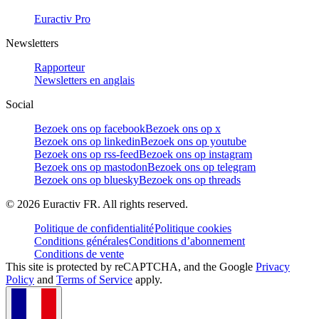
Euractiv Pro
Newsletters
Rapporteur
Newsletters en anglais
Social
Bezoek ons op facebook
Bezoek ons op x
Bezoek ons op linkedin
Bezoek ons op youtube
Bezoek ons op rss-feed
Bezoek ons op instagram
Bezoek ons op mastodon
Bezoek ons op telegram
Bezoek ons op bluesky
Bezoek ons op threads
©
2026
Euractiv FR. All rights reserved.
Politique de confidentialité
Politique cookies
Conditions générales
Conditions d’abonnement
Conditions de vente
This site is protected by reCAPTCHA, and the Google
Privacy
Policy
and
Terms of Service
apply.