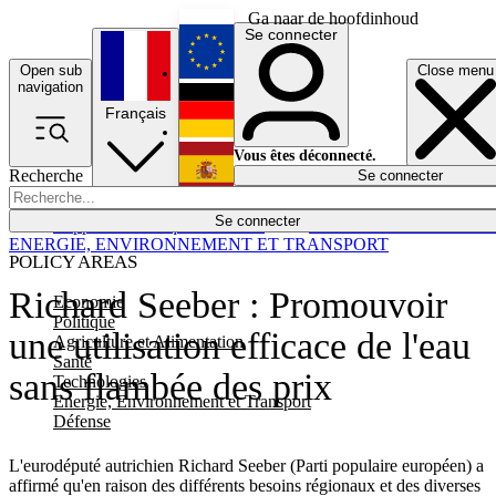
Ga naar de hoofdinhoud
Se connecter
Open sub
Close menu
English
navigation
Français
Deutsch
Vous êtes déconnecté.
Recherche
Se connecter
Español
Lumières éteintes
Se connecter
Rapporteur
Politique
Économie
Newsletters
Evénements
Em
ENERGIE, ENVIRONNEMENT ET TRANSPORT
POLICY AREAS
Richard Seeber : Promouvoir
Economie
Politique
une utilisation efficace de l'eau
Agriculture et Alimentation
Santé
sans flambée des prix
Technologies
Energie, Environnement et Transport
Défense
L'eurodéputé autrichien Richard Seeber (Parti populaire européen) a
affirmé qu'en raison des différents besoins régionaux et des diverses