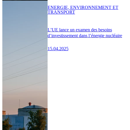
ENERGIE, ENVIRONNEMENT ET
TRANSPORT
L’UE lance un examen des besoins
d’investissement dans l’énergie nucléaire
15.04.2025