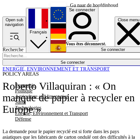
Ga naar de hoofdinhoud
Se connecter
Open sub
Close menu
English
navigation
Français
Deutsch
Vous êtes déconnecté.
Recherche
Se connecter
Español
Lumières éteintes
Se connecter
Rapporteur
Politique
Économie
Newsletters
Evénements
Em
ENERGIE, ENVIRONNEMENT ET TRANSPORT
POLICY AREAS
Roberto Villaquiran : « On
Economie
Politique
manque de papier à recycler en
Agriculture et Alimentation
Santé
Europe »
Technologies
Energie, Environnement et Transport
Défense
La demande pour le papier recyclé est si forte dans les pays
asiatiques que les fabricants de carton ondulé ont des difficultés à la