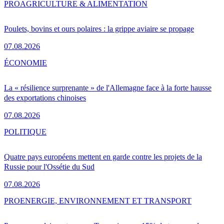
PRO
AGRICULTURE & ALIMENTATION
Poulets, bovins et ours polaires : la grippe aviaire se propage
07.08.2026
ÉCONOMIE
La « résilience surprenante » de l'Allemagne face à la forte hausse
des exportations chinoises
07.08.2026
POLITIQUE
Quatre pays européens mettent en garde contre les projets de la
Russie pour l'Ossétie du Sud
07.08.2026
PRO
ENERGIE, ENVIRONNEMENT ET TRANSPORT