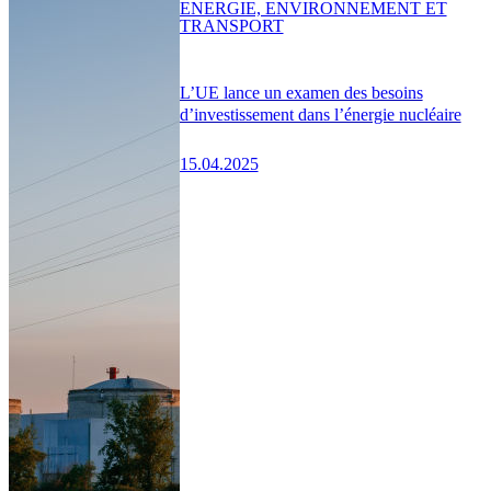
ENERGIE, ENVIRONNEMENT ET
TRANSPORT
L’UE lance un examen des besoins
d’investissement dans l’énergie nucléaire
15.04.2025