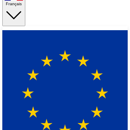
Français