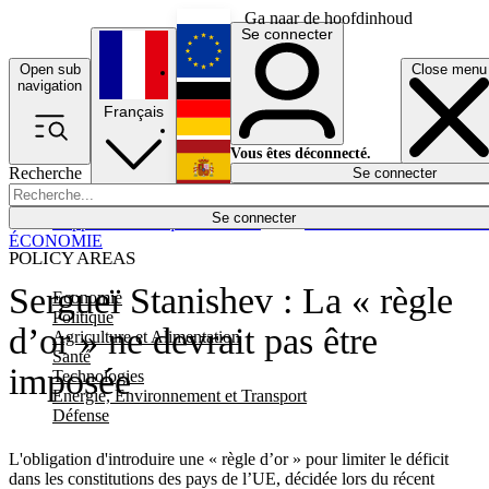
Ga naar de hoofdinhoud
Se connecter
Open sub
Close menu
English
navigation
Français
Deutsch
Vous êtes déconnecté.
Recherche
Se connecter
Español
Lumières éteintes
Se connecter
Rapporteur
Politique
Économie
Newsletters
Evénements
Em
ÉCONOMIE
POLICY AREAS
Sergueï Stanishev : La « règle
Economie
Politique
d’or » ne devrait pas être
Agriculture et Alimentation
Santé
imposée
Technologies
Energie, Environnement et Transport
Défense
L'obligation d'introduire une « règle d’or » pour limiter le déficit
dans les constitutions des pays de l’UE, décidée lors du récent