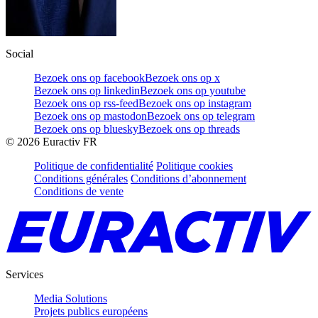
Social
Bezoek ons op facebook
Bezoek ons op x
Bezoek ons op linkedin
Bezoek ons op youtube
Bezoek ons op rss-feed
Bezoek ons op instagram
Bezoek ons op mastodon
Bezoek ons op telegram
Bezoek ons op bluesky
Bezoek ons op threads
©
2026
Euractiv FR
Politique de confidentialité
Politique cookies
Conditions générales
Conditions d’abonnement
Conditions de vente
Services
Media Solutions
Projets publics européens