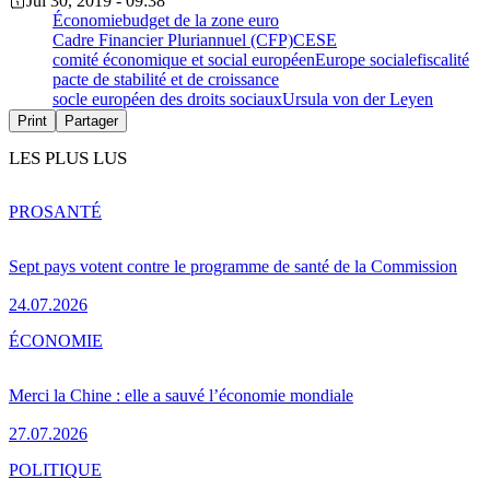
Jul 30, 2019 - 09:38
Économie
budget de la zone euro
Cadre Financier Pluriannuel (CFP)
CESE
comité économique et social européen
Europe sociale
fiscalité
pacte de stabilité et de croissance
socle européen des droits sociaux
Ursula von der Leyen
Print
Partager
LES PLUS LUS
PRO
SANTÉ
Sept pays votent contre le programme de santé de la Commission
24.07.2026
ÉCONOMIE
Merci la Chine : elle a sauvé l’économie mondiale
27.07.2026
POLITIQUE