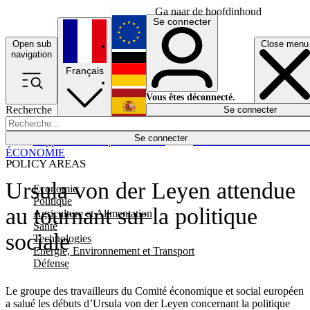
Ga naar de hoofdinhoud
Se connecter
Open sub
Close menu
English
navigation
Français
Deutsch
Vous êtes déconnecté.
Recherche
Se connecter
Español
Lumières éteintes
Se connecter
Rapporteur
Politique
Économie
Newsletters
Evénements
Em
ÉCONOMIE
POLICY AREAS
Ursula von der Leyen attendue
Economie
Politique
au tournant sur la politique
Agriculture et Alimentation
Santé
sociale
Technologies
Energie, Environnement et Transport
Défense
Le groupe des travailleurs du Comité économique et social européen
a salué les débuts d’Ursula von der Leyen concernant la politique