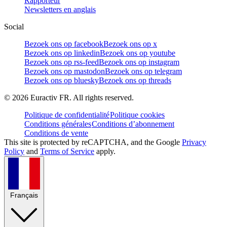
Rapporteur
Newsletters en anglais
Social
Bezoek ons op facebook
Bezoek ons op x
Bezoek ons op linkedin
Bezoek ons op youtube
Bezoek ons op rss-feed
Bezoek ons op instagram
Bezoek ons op mastodon
Bezoek ons op telegram
Bezoek ons op bluesky
Bezoek ons op threads
©
2026
Euractiv FR. All rights reserved.
Politique de confidentialité
Politique cookies
Conditions générales
Conditions d’abonnement
Conditions de vente
This site is protected by reCAPTCHA, and the Google
Privacy
Policy
and
Terms of Service
apply.
Français