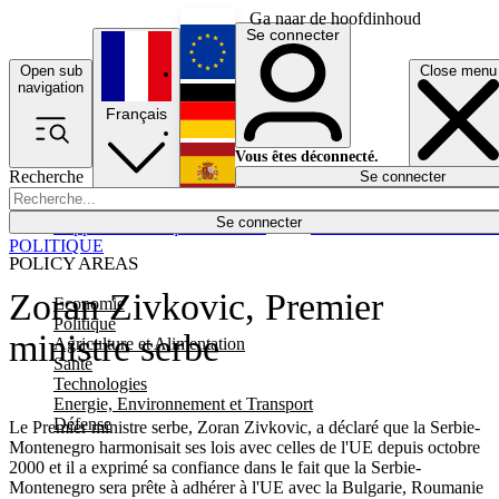
Ga naar de hoofdinhoud
Se connecter
Open sub
Close menu
English
navigation
Français
Deutsch
Vous êtes déconnecté.
Recherche
Se connecter
Español
Lumières éteintes
Se connecter
Rapporteur
Politique
Économie
Newsletters
Evénements
Em
POLITIQUE
POLICY AREAS
Zoran Zivkovic, Premier
Economie
Politique
ministre serbe
Agriculture et Alimentation
Santé
Technologies
Energie, Environnement et Transport
Défense
Le Premier ministre serbe, Zoran Zivkovic, a déclaré que la Serbie-
Montenegro harmonisait ses lois avec celles de l'UE depuis octobre
2000 et il a exprimé sa confiance dans le fait que la Serbie-
Montenegro sera prête à adhérer à l'UE avec la Bulgarie, Roumanie