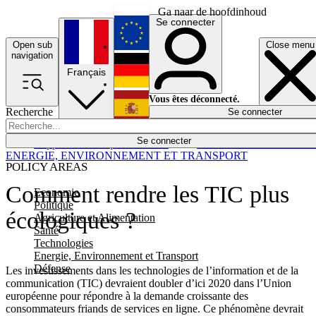
Ga naar de hoofdinhoud
Se connecter
Open sub
Close menu
English
navigation
Français
Deutsch
Vous êtes déconnecté.
Recherche
Se connecter
Español
Lumières éteintes
Se connecter
Rapporteur
Politique
Économie
Newsletters
Evénements
Em
ENERGIE, ENVIRONNEMENT ET TRANSPORT
POLICY AREAS
Comment rendre les TIC plus
Economie
Politique
écologiques ?
Agriculture et Alimentation
Santé
Technologies
Energie, Environnement et Transport
Défense
Les investissements dans les technologies de l’information et de la
communication (TIC) devraient doubler d’ici 2020 dans l’Union
européenne pour répondre à la demande croissante des
consommateurs friands de services en ligne. Ce phénomène devrait