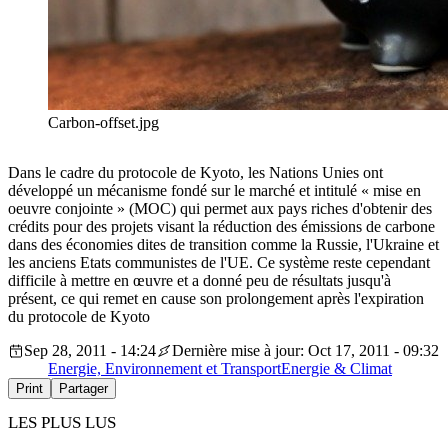
Carbon-offset.jpg
Dans
le cadre du
protocole
de Kyoto, les Nations
Unies
ont
développé
un
mécanisme
fondé
sur
le
marché
et
intitulé
« mise en
oeuvre
conjointe
» (MOC) qui
permet
aux pays riches
d'obtenir
des
crédits
pour des
projets
visant
la
réduction
des
émissions
de
carbone
dans
des
économies
dites
de transition
comme
la
Russie
,
l'Ukraine
et
les
anciens
Etats
communistes
de
l'UE
.
Ce
système
reste
cependant
difficile
à
mettre
en
œuvre
et a
donné
peu
de
résultats
jusqu'à
présent
,
ce
qui
remet
en cause son
prolongement
après
l'expiration
du
protocole
de Kyoto
Sep 28, 2011 - 14:24
Dernière mise à jour: Oct 17, 2011 - 09:32
Energie, Environnement et Transport
Energie & Climat
Print
Partager
LES PLUS LUS