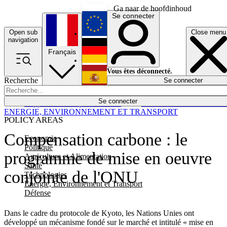
Ga naar de hoofdinhoud
Se connecter
Open sub
Close menu
English
navigation
Français
Deutsch
Vous êtes déconnecté.
Recherche
Se connecter
Español
Lumières éteintes
Se connecter
Rapporteur
Politique
Économie
Newsletters
Evénements
Em
ENERGIE, ENVIRONNEMENT ET TRANSPORT
POLICY AREAS
Compensation carbone : le
Economie
Politique
programme de mise en oeuvre
Agriculture et Alimentation
Santé
conjointe de l'ONU
Technologies
Energie, Environnement et Transport
Défense
Dans le cadre du protocole de Kyoto, les Nations Unies ont
développé un mécanisme fondé sur le marché et intitulé « mise en