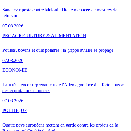
Sánchez riposte contre Meloni : l'Italie menacée de mesures de
rétorsion
07.08.2026
PRO
AGRICULTURE & ALIMENTATION
Poulets, bovins et ours polaires : la grippe aviaire se propage
07.08.2026
ÉCONOMIE
La « résilience surprenante » de l'Allemagne face à la forte hausse
des exportations chinoises
07.08.2026
POLITIQUE
Quatre pays européens mettent en garde contre les projets de la
Russie pour l'Ossétie du Sud