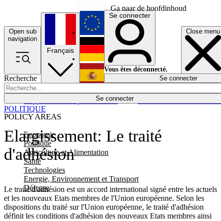
Ga naar de hoofdinhoud
Se connecter
Open sub
Close menu
English
navigation
Français
Deutsch
Vous êtes déconnecté.
Recherche
Se connecter
Español
Lumières éteintes
Se connecter
Rapporteur
Politique
Économie
Newsletters
Evénements
Em
POLITIQUE
POLICY AREAS
Elargissement: Le traité
Economie
Politique
d'adhésion
Agriculture et Alimentation
Santé
Technologies
Energie, Environnement et Transport
Défense
Le traité d'adhésion est un accord international signé entre les actuels
et les nouveaux Etats membres de l'Union européenne. Selon les
dispositions du traité sur l'Union européenne, le traité d'adhésion
définit les conditions d'adhésion des nouveaux Etats membres ainsi