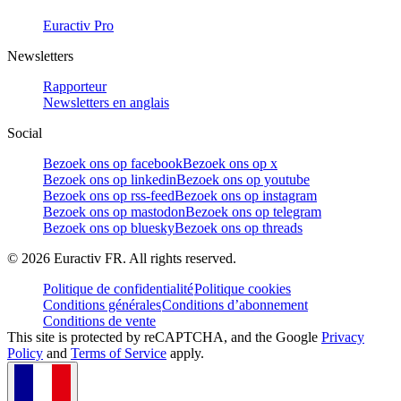
Euractiv Pro
Newsletters
Rapporteur
Newsletters en anglais
Social
Bezoek ons op facebook
Bezoek ons op x
Bezoek ons op linkedin
Bezoek ons op youtube
Bezoek ons op rss-feed
Bezoek ons op instagram
Bezoek ons op mastodon
Bezoek ons op telegram
Bezoek ons op bluesky
Bezoek ons op threads
©
2026
Euractiv FR. All rights reserved.
Politique de confidentialité
Politique cookies
Conditions générales
Conditions d’abonnement
Conditions de vente
This site is protected by reCAPTCHA, and the Google
Privacy
Policy
and
Terms of Service
apply.