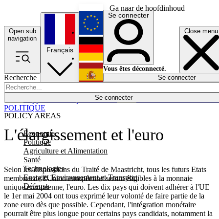
Ga naar de hoofdinhoud
Se connecter
Open sub
Close menu
English
navigation
Français
Deutsch
Vous êtes déconnecté.
Recherche
Se connecter
Español
Lumières éteintes
Se connecter
Rapporteur
Politique
Économie
Newsletters
Evénements
Em
POLITIQUE
POLICY AREAS
L'élargissement et l'euro
Economie
Politique
Agriculture et Alimentation
Santé
Technologies
Selon les dispositions du Traité de Maastricht, tous les futurs Etats
Energie, Environnement et Transport
membres de l'Union européenne seront éligibles à la monnaie
Défense
unique européenne, l'euro. Les dix pays qui doivent adhérer à l'UE
le 1er mai 2004 ont tous exprimé leur volonté de faire partie de la
zone euro dès que possible. Cependant, l'intégration monétaire
pourrait être plus longue pour certains pays candidats, notamment la