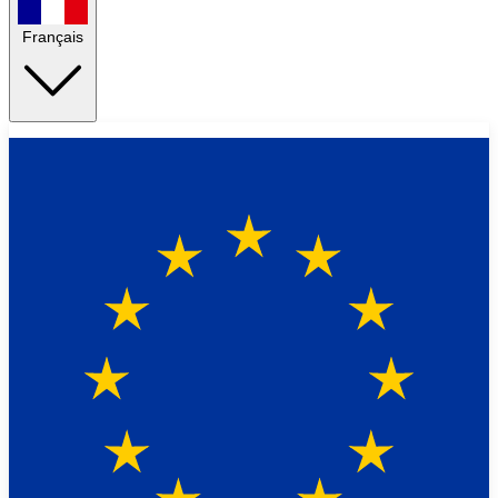
Français