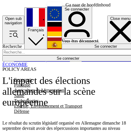
Ga naar de hoofdinhoud
Se connecter
Open sub
Close menu
English
navigation
Français
Deutsch
Vous êtes déconnecté.
Recherche
Se connecter
Español
Lumières éteintes
Se connecter
Rapporteur
Politique
Économie
Newsletters
Evénements
Em
ÉCONOMIE
POLICY AREAS
L'impact des élections
Economie
Politique
allemandes sur la scène
Agriculture et Alimentation
Santé
européenne
Technologies
Energie, Environnement et Transport
Défense
Le résultat du scrutin législatif organisé en Allemagne dimanche 18
septembre devrait avoir des répercussions importantes au niveau