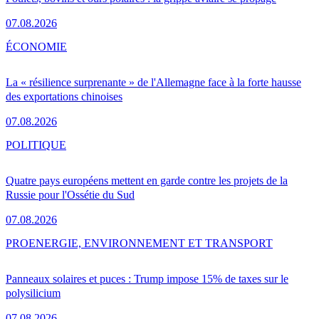
07.08.2026
ÉCONOMIE
La « résilience surprenante » de l'Allemagne face à la forte hausse
des exportations chinoises
07.08.2026
POLITIQUE
Quatre pays européens mettent en garde contre les projets de la
Russie pour l'Ossétie du Sud
07.08.2026
PRO
ENERGIE, ENVIRONNEMENT ET TRANSPORT
Panneaux solaires et puces : Trump impose 15% de taxes sur le
polysilicium
07.08.2026