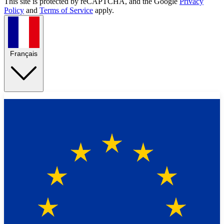
This site is protected by reCAPTCHA, and the Google
Privacy
Policy
and
Terms of Service
apply.
Français