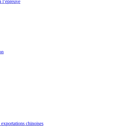
à l’épreuve
on
s exportations chinoises