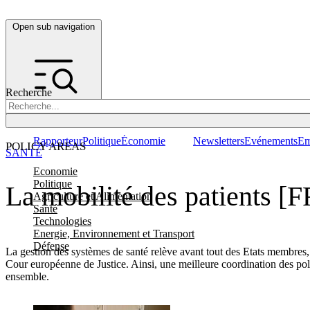
Open sub navigation
Recherche
Rapporteur
Politique
Économie
Newsletters
Evénements
Em
POLICY AREAS
SANTÉ
Economie
Politique
La mobilité des patients [F
Agriculture et Alimentation
Santé
Technologies
Energie, Environnement et Transport
Défense
La gestion des systèmes de santé relève avant tout des Etats membres,
Cour européenne de Justice. Ainsi, une meilleure coordination des poli
ensemble.