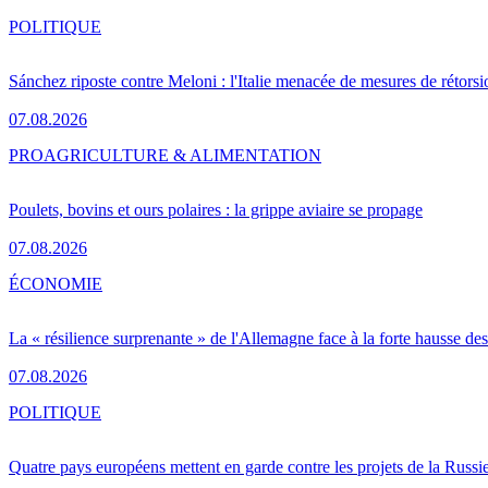
POLITIQUE
Sánchez riposte contre Meloni : l'Italie menacée de mesures de rétorsi
07.08.2026
PRO
AGRICULTURE & ALIMENTATION
Poulets, bovins et ours polaires : la grippe aviaire se propage
07.08.2026
ÉCONOMIE
La « résilience surprenante » de l'Allemagne face à la forte hausse de
07.08.2026
POLITIQUE
Quatre pays européens mettent en garde contre les projets de la Russi