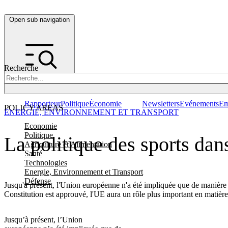
Open sub navigation
Recherche
Rapporteur
Politique
Économie
Newsletters
Evénements
Em
POLICY AREAS
ENERGIE, ENVIRONNEMENT ET TRANSPORT
Economie
Politique
La politique des sports dan
Agriculture et Alimentation
Santé
Technologies
Energie, Environnement et Transport
Défense
Jusqu'à présent, l'Union européenne n'a été impliquée que de manière i
Constitution est approuvé, l'UE aura un rôle plus important en matière
Jusqu’à présent, l’Union