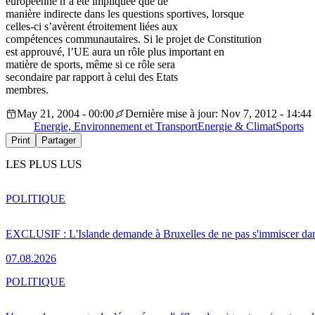
européenne n’a été impliquée que de
manière indirecte dans les questions sportives, lorsque
celles-ci s’avèrent étroitement liées aux
compétences communautaires. Si le projet de Constitution
est approuvé, l’UE aura un rôle plus important en
matière de sports, même si ce rôle sera
secondaire par rapport à celui des Etats
membres.
May 21, 2004 - 00:00
Dernière mise à jour: Nov 7, 2012 - 14:44
Energie, Environnement et Transport
Energie & Climat
Sports
Print
Partager
LES PLUS LUS
POLITIQUE
EXCLUSIF : L'Islande demande à Bruxelles de ne pas s'immiscer dan
07.08.2026
POLITIQUE