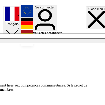
Se connecter
Close menu
English
Français
Deutsch
Vous êtes déconnecté.
Se connecter
Español
Lumières éteintes
tement liées aux compétences communautaires. Si le projet de
s membres.