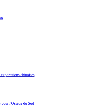
on
s exportations chinoises
e pour l'Ossétie du Sud