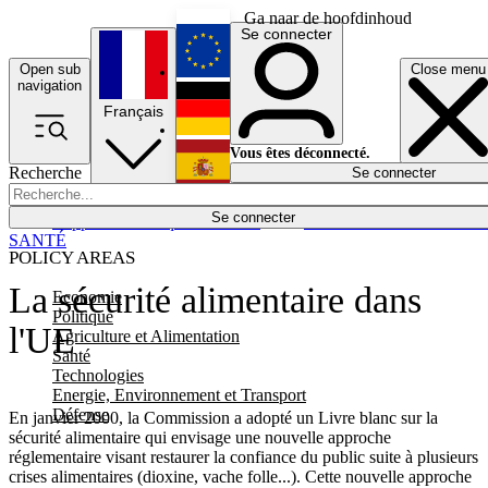
Ga naar de hoofdinhoud
Se connecter
Open sub
Close menu
English
navigation
Français
Deutsch
Vous êtes déconnecté.
Recherche
Se connecter
Español
Lumières éteintes
Se connecter
Rapporteur
Politique
Économie
Newsletters
Evénements
Em
SANTÉ
POLICY AREAS
La sécurité alimentaire dans
Economie
Politique
l'UE
Agriculture et Alimentation
Santé
Technologies
Energie, Environnement et Transport
Défense
En janvier 2000, la Commission a adopté un Livre blanc sur la
sécurité alimentaire qui envisage une nouvelle approche
réglementaire visant restaurer la confiance du public suite à plusieurs
crises alimentaires (dioxine, vache folle...). Cette nouvelle approche