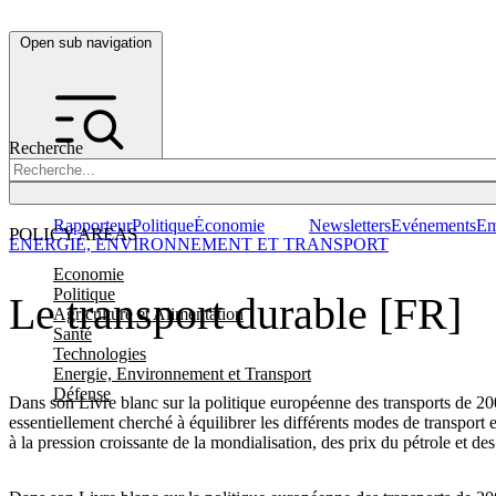
Open sub navigation
Recherche
Rapporteur
Politique
Économie
Newsletters
Evénements
Em
POLICY AREAS
ENERGIE, ENVIRONNEMENT ET TRANSPORT
Economie
Politique
Le transport durable [FR]
Agriculture et Alimentation
Santé
Technologies
Energie, Environnement et Transport
Défense
Dans son Livre blanc sur la politique européenne des transports de 20
essentiellement cherché à équilibrer les différents modes de transport 
à la pression croissante de la mondialisation, des prix du pétrole et des 