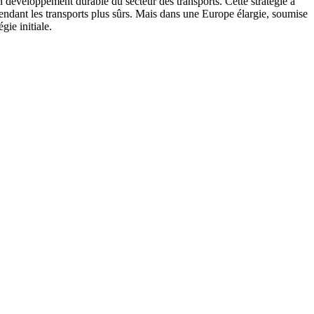
 développement durable du secteur des transports. Cette stratégie a
 rendant les transports plus sûrs. Mais dans une Europe élargie, soumise
gie initiale.