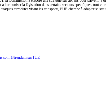
01, la Commission a élaboré une stratégie sur dix ans pour parvenir à un
et à harmoniser la législation dans certains secteurs spécifiques, tout en
attaques terroristes visant les transports, l’UE cherche à adapter sa straté
s son référendum sur l'UE