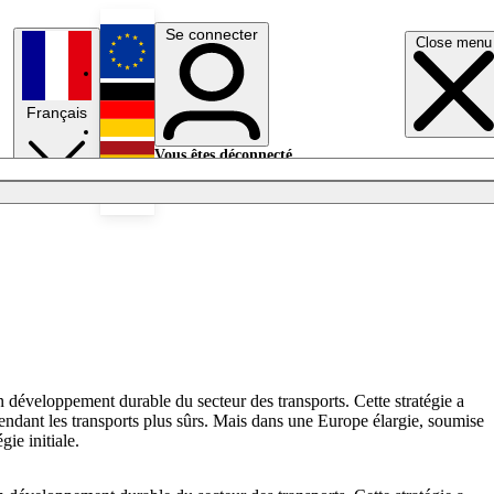
Se connecter
Close menu
English
Français
Deutsch
Vous êtes déconnecté.
Se connecter
Español
Lumières éteintes
 développement durable du secteur des transports. Cette stratégie a
 rendant les transports plus sûrs. Mais dans une Europe élargie, soumise
gie initiale.