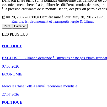
Dans son Livre blanc sur la politique européenne des transports de 20
essentiellement cherché à équilibrer les différents modes de transport 
à la pression croissante de la mondialisation, des prix du pétrole et des 
Jul 20, 2007 - 00:00
Dernière mise à jour: May 28, 2012 - 19:45
Energie, Environnement et Transport
Energie & Climat
Print
Partager
LES PLUS LUS
POLITIQUE
EXCLUSIF : L'Islande demande à Bruxelles de ne pas s'immiscer dan
07.08.2026
ÉCONOMIE
Merci la Chine : elle a sauvé l’économie mondiale
27.07.2026
POLITIQUE