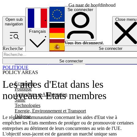
Ga naar de hoofdinhoud
Se connecter
Open sub
Close menu
English
navigation
Français
Deutsch
Vous êtes déconnecté.
Recherche
Se connecter
Español
Lumières éteintes
Se connecter
Rapporteur
Politique
Économie
Newsletters
Evénements
Em
POLITIQUE
POLICY AREAS
Les aides d'Etat dans les
Economie
Politique
nouveaux Etats membres
Agriculture et Alimentation
Santé
Technologies
Energie, Environnement et Transport
Défense
Le régime communautaire concernant les aides d'Etat vise à
empêcher les Etats membres de protéger ou de promouvoir certaines
entreprises au détriment de leurs concurrentes au sein de l'UE.
L'objectif sous-jacent est de garantir un marché unique sans