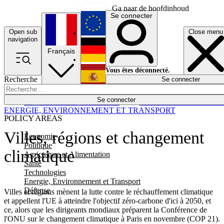
Ga naar de hoofdinhoud
Se connecter
Open sub
Close menu
English
navigation
Français
Deutsch
Vous êtes déconnecté.
Recherche
Se connecter
Español
Lumières éteintes
Se connecter
Rapporteur
Politique
Économie
Newsletters
Evénements
Em
ENERGIE, ENVIRONNEMENT ET TRANSPORT
POLICY AREAS
Villes, régions et changement
Economie
Politique
climatique
Agriculture et Alimentation
Santé
Technologies
Energie, Environnement et Transport
Défense
Villes et régions mènent la lutte contre le réchauffement climatique
et appellent l'UE à atteindre l'objectif zéro-carbone d'ici à 2050, et
ce, alors que les dirigeants mondiaux préparent la Conférence de
l'ONU sur le changement climatique à Paris en novembre (COP 21).