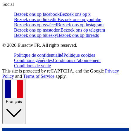
Social
Bezoek ons op facebook
Bezoek ons op x
Bezoek ons op linkedin
Bezoek ons op youtube
Bezoek ons op rss-feed
Bezoek ons op instagram
Bezoek ons op mastodon
Bezoek ons op telegram
Bezoek ons op bluesky
Bezoek ons op threads
©
2026
Euractiv FR. All rights reserved.
Politique de confidentialité
Politique cookies
Conditions générales
Conditions d’abonnement
Conditions de vente
This site is protected by reCAPTCHA, and the Google
Privacy
Policy
and
Terms of Service
apply.
Français