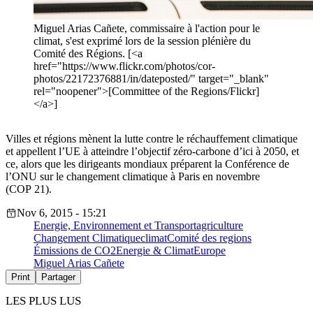
Miguel Arias Cañete, commissaire à l'action pour le
climat, s'est exprimé lors de la session plénière du
Comité des Régions. [<a
href="https://www.flickr.com/photos/cor-
photos/22172376881/in/dateposted/" target="_blank"
rel="noopener">[Committee of the Regions/Flickr]
</a>]
Villes et régions mènent la lutte contre le réchauffement climatique
et appellent l’UE à atteindre l’objectif zéro-carbone d’ici à 2050, et
ce, alors que les dirigeants mondiaux préparent la Conférence de
l’ONU sur le changement climatique à Paris en novembre
(COP 21).
Nov 6, 2015 - 15:21
Energie, Environnement et Transport
agriculture
Changement Climatique
climat
Comité des regions
Émissions de CO2
Energie & Climat
Europe
Miguel Arias Cañete
Print
Partager
LES PLUS LUS