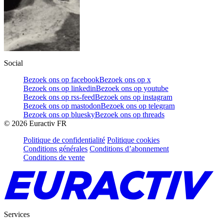
Social
Bezoek ons op facebook
Bezoek ons op x
Bezoek ons op linkedin
Bezoek ons op youtube
Bezoek ons op rss-feed
Bezoek ons op instagram
Bezoek ons op mastodon
Bezoek ons op telegram
Bezoek ons op bluesky
Bezoek ons op threads
©
2026
Euractiv FR
Politique de confidentialité
Politique cookies
Conditions générales
Conditions d’abonnement
Conditions de vente
Services