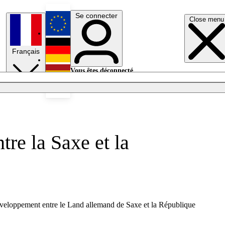
Se connecter
Close menu
English
Français
Deutsch
Vous êtes déconnecté.
Se connecter
Español
Lumières éteintes
re la Saxe et la
éveloppement entre le Land allemand de Saxe et la République