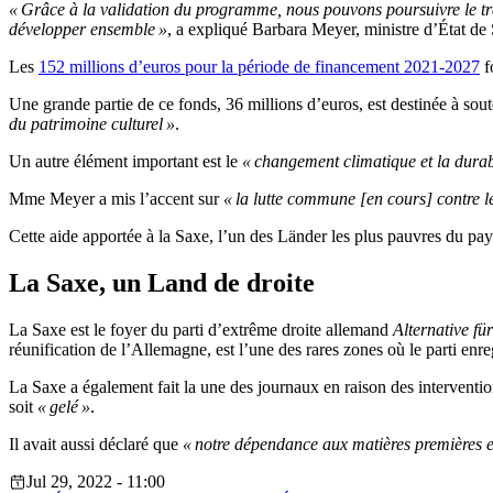
« Grâce à la validation du programme, nous pouvons poursuivre le trav
développer ensemble »
, a expliqué Barbara Meyer, ministre d’État d
Les
152 millions d’euros pour la période de financement 2021-2027
f
Une grande partie de ce fonds, 36 millions d’euros, est destinée à sout
du patrimoine culturel »
.
Un autre élément important est le
« changement climatique et la durabi
Mme Meyer a mis l’accent sur
« la lutte commune [en cours] contre l
Cette aide apportée à la Saxe, l’un des Länder les plus pauvres du pays
La Saxe, un Land de droite
La Saxe est le foyer du parti d’extrême droite allemand
Alternative fü
réunification de l’Allemagne, est l’une des rares zones où le parti enre
La Saxe a également fait la une des journaux en raison des intervent
soit
« gelé »
.
Il avait aussi déclaré que
« notre dépendance aux matières premières e
Jul 29, 2022 - 11:00