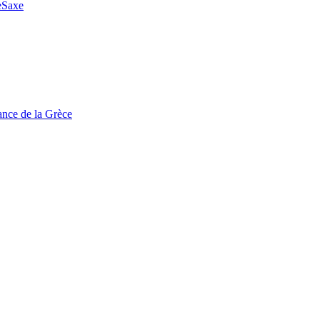
e
Saxe
tance de la Grèce