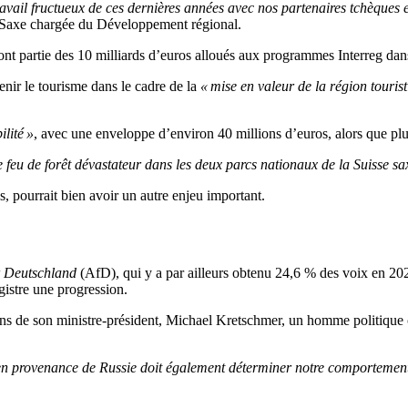
ail fructueux de ces dernières années avec nos partenaires tchèques et
e Saxe chargée du Développement régional.
ont partie des 10 milliards d’euros alloués aux programmes Interreg dan
enir le tourisme dans le cadre de la
« mise en valeur de la région touri
lité »
, avec une enveloppe d’environ 40 millions d’euros, alors que plu
e feu de forêt dévastateur dans les deux parcs nationaux de la Suisse 
, pourrait bien avoir un autre enjeu important.
r Deutschland
(AfD), qui y a par ailleurs obtenu 24,6 % des voix en 2021
gistre une progression.
ions de son ministre-président, Michael Kretschmer, un homme politique 
n provenance de Russie doit également déterminer notre comportement v