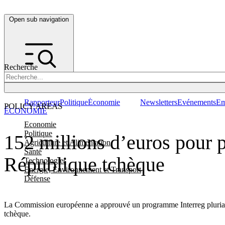
Open sub navigation
Recherche
Rapporteur
Politique
Économie
Newsletters
Evénements
Em
POLICY AREAS
ÉCONOMIE
Economie
Politique
152 millions d’euros pour p
Agriculture et Alimentation
Santé
République tchèque
Technologies
Energie, Environnement et Transport
Défense
La Commission européenne a approuvé un programme Interreg pluriannu
tchèque.