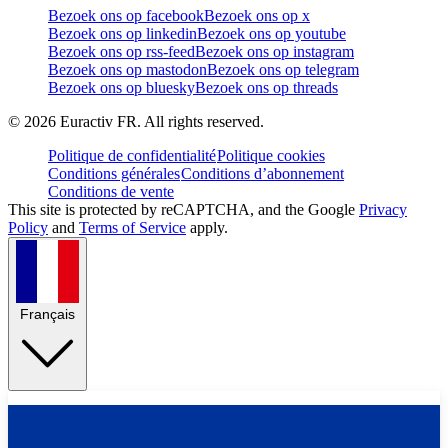
Bezoek ons op facebook
Bezoek ons op x
Bezoek ons op linkedin
Bezoek ons op youtube
Bezoek ons op rss-feed
Bezoek ons op instagram
Bezoek ons op mastodon
Bezoek ons op telegram
Bezoek ons op bluesky
Bezoek ons op threads
©
2026
Euractiv FR. All rights reserved.
Politique de confidentialité
Politique cookies
Conditions générales
Conditions d’abonnement
Conditions de vente
This site is protected by reCAPTCHA, and the Google
Privacy
Policy
and
Terms of Service
apply.
Français