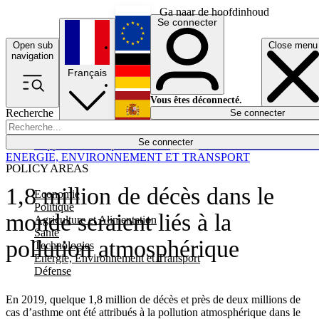
Ga naar de hoofdinhoud
Se connecter
Open sub
Close menu
English
navigation
Français
Deutsch
Vous êtes déconnecté.
Recherche
Se connecter
Español
Lumières éteintes
Se connecter
Rapporteur
Politique
Économie
Newsletters
Evénements
Em
ENERGIE, ENVIRONNEMENT ET TRANSPORT
POLICY AREAS
1,8 million de décès dans le
Economie
Politique
monde seraient liés à la
Agriculture et Alimentation
Santé
pollution atmosphérique
Technologies
Energie, Environnement et Transport
Défense
En 2019, quelque 1,8 million de décès et près de deux millions de
cas d’asthme ont été attribués à la pollution atmosphérique dans le