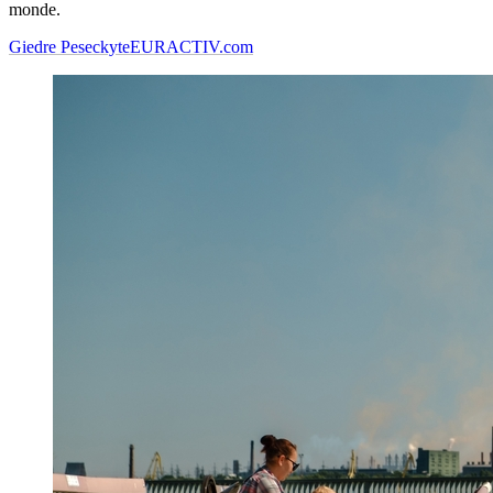
monde.
Giedre Peseckyte
EURACTIV.com