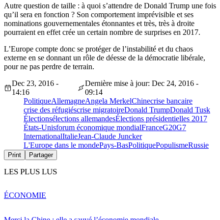
Autre question de taille : à quoi s’attendre de Donald Trump une fois
qu’il sera en fonction ? Son comportement imprévisible et ses
nominations gouvernementales étonnantes et très, très à droite
pourraient en effet crée un certain nombre de surprises en 2017.
L’Europe compte donc se protéger de l’instabilité et du chaos
externe en se donnant un rôle de déesse de la démocratie libérale,
pour ne pas perdre de terrain.
Dec 23, 2016 -
Dernière mise à jour: Dec 24, 2016 -
14:16
09:14
Politique
Allemagne
Angela Merkel
Chine
crise bancaire
crise des réfugiés
crise migratoire
Donald Trump
Donald Tusk
Élections
élections allemandes
Élections présidentielles 2017
États-Unis
forum économique mondial
France
G20
G7
International
Italie
Jean-Claude Juncker
L'Europe dans le monde
Pays-Bas
Politique
Populisme
Russie
Print
Partager
LES PLUS LUS
ÉCONOMIE
Merci la Chine : elle a sauvé l’économie mondiale