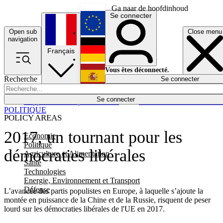
Ga naar de hoofdinhoud
Se connecter
Open sub
Close menu
English
navigation
Français
Deutsch
Vous êtes déconnecté.
Recherche
Se connecter
Español
Lumières éteintes
Se connecter
Rapporteur
Politique
Économie
Newsletters
Evénements
Em
POLITIQUE
POLICY AREAS
2017, un tournant pour les
Economie
Politique
démocraties libérales
Agriculture et Alimentation
Santé
Technologies
Energie, Environnement et Transport
Défense
L’avancée des partis populistes en Europe, à laquelle s’ajoute la
montée en puissance de la Chine et de la Russie, risquent de peser
lourd sur les démocraties libérales de l'UE en 2017.