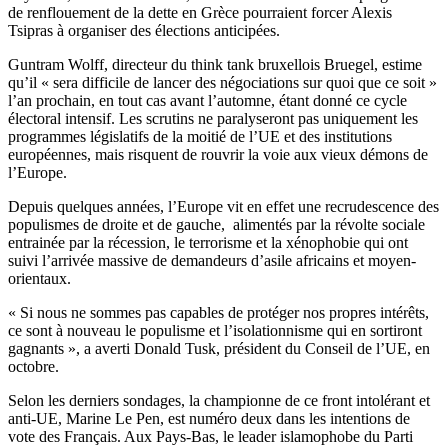
de renflouement de la dette en Grèce pourraient forcer Alexis
Tsipras à organiser des élections anticipées.
Guntram Wolff, directeur du think tank bruxellois Bruegel, estime
qu’il « sera difficile de lancer des négociations sur quoi que ce soit »
l’an prochain, en tout cas avant l’automne, étant donné ce cycle
électoral intensif. Les scrutins ne paralyseront pas uniquement les
programmes législatifs de la moitié de l’UE et des institutions
européennes, mais risquent de rouvrir la voie aux vieux démons de
l’Europe.
Depuis quelques années, l’Europe vit en effet une recrudescence des
populismes de droite et de gauche, alimentés par la révolte sociale
entrainée par la récession, le terrorisme et la xénophobie qui ont
suivi l’arrivée massive de demandeurs d’asile africains et moyen-
orientaux.
« Si nous ne sommes pas capables de protéger nos propres intérêts,
ce sont à nouveau le populisme et l’isolationnisme qui en sortiront
gagnants », a averti Donald Tusk, président du Conseil de l’UE, en
octobre.
Selon les derniers sondages, la championne de ce front intolérant et
anti-UE, Marine Le Pen, est numéro deux dans les intentions de
vote des Français. Aux Pays-Bas, le leader islamophobe du Parti