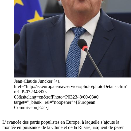
Jean-Claude Juncker [<a
href="http://ec.europa.eu/avservices/photo/photoDetails.cfm?
ref=P-032348/00-
03&sitelang=en&refPhoto=P032348/00-03#0"
target="_blank" rel="noopener">[European
Commission]</a>]
L’avancée des partis populistes en Europe, à laquelle s’ajoute la
montée en puissance de la Chine et de la Russie, risquent de peser