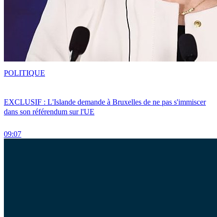
POLITIQUE
EXCLUSIF : L'Islande demande à Bruxelles de ne pas s'immiscer
dans son référendum sur l'UE
09:07