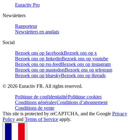
Euractiv Pro
Newsletters
Rapporteur
Newsletters en anglais
Social
Bezoek ons op facebook
Bezoek ons op x
Bezoek ons op linkedin
Bezoek ons op youtube
Bezoek ons op rss-feed
Bezoek ons op instagram
Bezoek ons op mastodon
Bezoek ons op telegram
Bezoek ons op bluesky
Bezoek ons op threads
©
2026
Euractiv FR. All rights reserved.
Politique de confidentialité
Politique cookies
Conditions générales
Conditions d’abonnement
Conditions de vente
This site is protected by reCAPTCHA, and the Google
Privacy
Policy
and
Terms of Service
apply.