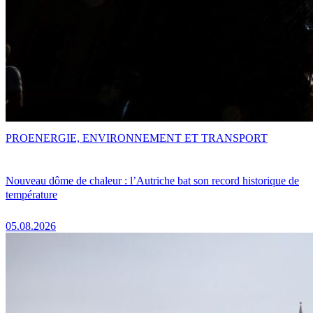
PRO
ENERGIE, ENVIRONNEMENT ET TRANSPORT
Nouveau dôme de chaleur : l’Autriche bat son record historique de
température
05.08.2026