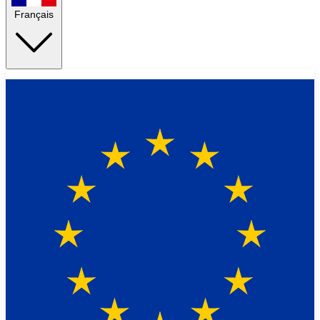
Français