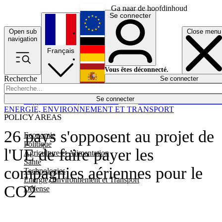
Ga naar de hoofdinhoud
Se connecter
Open sub
Close menu
English
navigation
Français
Deutsch
Vous êtes déconnecté.
Recherche
Se connecter
Español
Lumières éteintes
Se connecter
Rapporteur
Politique
Économie
Newsletters
Evénements
Em
ENERGIE, ENVIRONNEMENT ET TRANSPORT
POLICY AREAS
26 pays s'opposent au projet de
Economie
Politique
l'UE de faire payer les
Agriculture et Alimentation
Santé
compagnies aériennes pour le
Technologies
Energie, Environnement et Transport
CO2
Défense