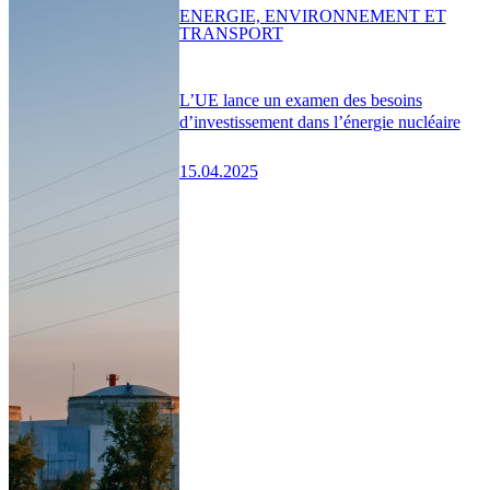
ENERGIE, ENVIRONNEMENT ET
TRANSPORT
L’UE lance un examen des besoins
d’investissement dans l’énergie nucléaire
15.04.2025