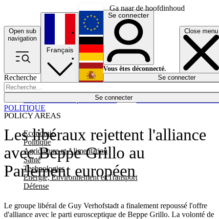
Ga naar de hoofdinhoud
Se connecter
Open sub
Close menu
English
navigation
Français
Deutsch
Vous êtes déconnecté.
Recherche
Se connecter
Español
Lumières éteintes
Se connecter
Rapporteur
Politique
Économie
Newsletters
Evénements
Em
POLITIQUE
POLICY AREAS
Les libéraux rejettent l'alliance
Economie
Politique
avec Beppe Grillo au
Agriculture et Alimentation
Santé
Parlement européen
Technologies
Energie, Environnement et Transport
Défense
Le groupe libéral de Guy Verhofstadt a finalement repoussé l'offre
d'alliance avec le parti eurosceptique de Beppe Grillo. La volonté de