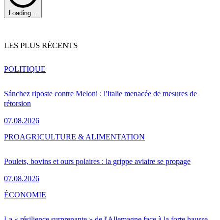
Loading...
LES PLUS RÉCENTS
POLITIQUE
Sánchez riposte contre Meloni : l'Italie menacée de mesures de
rétorsion
07.08.2026
PRO
AGRICULTURE & ALIMENTATION
Poulets, bovins et ours polaires : la grippe aviaire se propage
07.08.2026
ÉCONOMIE
La « résilience surprenante » de l'Allemagne face à la forte hausse