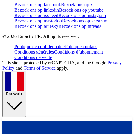
Bezoek ons op facebook
Bezoek ons op x
Bezoek ons op linkedin
Bezoek ons op youtube
Bezoek ons op rss-feed
Bezoek ons op instagram
Bezoek ons op mastodon
Bezoek ons op telegram
Bezoek ons op bluesky
Bezoek ons op threads
©
2026
Euractiv FR. All rights reserved.
Politique de confidentialité
Politique cookies
Conditions générales
Conditions d’abonnement
Conditions de vente
This site is protected by reCAPTCHA, and the Google
Privacy
Policy
and
Terms of Service
apply.
Français