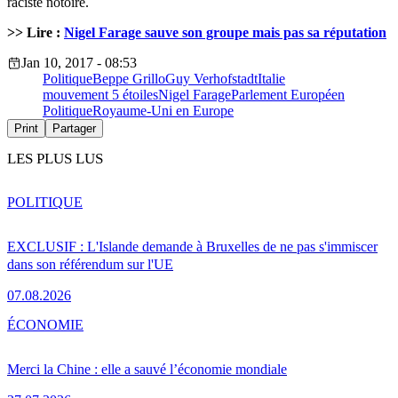
raciste notoire.
>> Lire :
Nigel Farage sauve son groupe mais pas sa réputation
Jan 10, 2017 - 08:53
Politique
Beppe Grillo
Guy Verhofstadt
Italie
mouvement 5 étoiles
Nigel Farage
Parlement Européen
Politique
Royaume-Uni en Europe
Print
Partager
LES PLUS LUS
POLITIQUE
EXCLUSIF : L'Islande demande à Bruxelles de ne pas s'immiscer
dans son référendum sur l'UE
07.08.2026
ÉCONOMIE
Merci la Chine : elle a sauvé l’économie mondiale