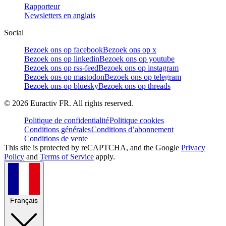
Rapporteur
Newsletters en anglais
Social
Bezoek ons op facebook
Bezoek ons op x
Bezoek ons op linkedin
Bezoek ons op youtube
Bezoek ons op rss-feed
Bezoek ons op instagram
Bezoek ons op mastodon
Bezoek ons op telegram
Bezoek ons op bluesky
Bezoek ons op threads
©
2026
Euractiv FR. All rights reserved.
Politique de confidentialité
Politique cookies
Conditions générales
Conditions d’abonnement
Conditions de vente
This site is protected by reCAPTCHA, and the Google
Privacy
Policy
and
Terms of Service
apply.
Français