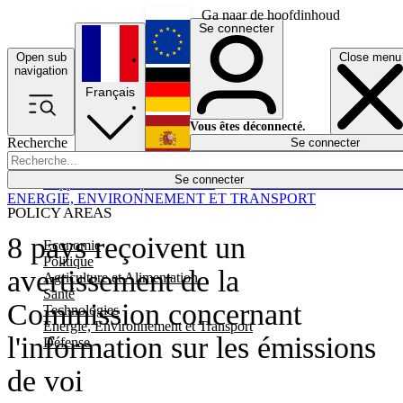
Ga naar de hoofdinhoud
Se connecter
Open sub
Close menu
English
navigation
Français
Deutsch
Vous êtes déconnecté.
Recherche
Se connecter
Español
Lumières éteintes
Se connecter
Rapporteur
Politique
Économie
Newsletters
Evénements
Em
ENERGIE, ENVIRONNEMENT ET TRANSPORT
POLICY AREAS
8 pays reçoivent un
Economie
Politique
avertissement de la
Agriculture et Alimentation
Santé
Commission concernant
Technologies
Energie, Environnement et Transport
l'information sur les émissions
Défense
de voi