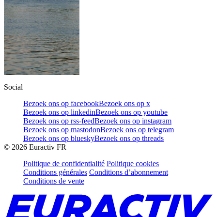
Social
Bezoek ons op facebook
Bezoek ons op x
Bezoek ons op linkedin
Bezoek ons op youtube
Bezoek ons op rss-feed
Bezoek ons op instagram
Bezoek ons op mastodon
Bezoek ons op telegram
Bezoek ons op bluesky
Bezoek ons op threads
©
2026
Euractiv FR
Politique de confidentialité
Politique cookies
Conditions générales
Conditions d’abonnement
Conditions de vente