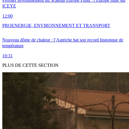
Premier investissement du Scaleup Europe Fund : l’Europe mise sur
ICEYE
12:00
PRO
ENERGIE, ENVIRONNEMENT ET TRANSPORT
Nouveau dôme de chaleur : l’Autriche bat son record historique de
température
10:31
PLUS DE CETTE SECTION