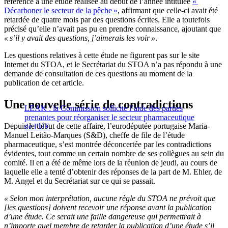
référence à une étude réalisée au début de l’année intitulée
«
Décarboner le secteur de la pêche »
, affirmant que celle-ci avait été
retardée de quatre mois par des questions écrites. Elle a toutefois
précisé qu’elle n’avait pas pu en prendre connaissance, ajoutant que
« s’il y avait des questions, j’aimerais les voir »
.
Les questions relatives à cette étude ne figurent pas sur le site
Internet du STOA, et le Secrétariat du STOA n’a pas répondu à une
demande de consultation de ces questions au moment de la
publication de cet article.
Une nouvelle série de contradictions
LEAK : la Commission sollicite l’aide des parties
prenantes pour réorganiser le secteur pharmaceutique
Depuis le début de cette affaire, l’eurodéputée portugaise Maria-
de l’UE
Manuel Leitão-Marques (S&D), cheffe de file de l’étude
pharmaceutique, s’est montrée déconcertée par les contradictions
évidentes, tout comme un certain nombre de ses collègues au sein du
comité. Il en a été de même lors de la réunion de jeudi, au cours de
laquelle elle a tenté d’obtenir des réponses de la part de M. Ehler, de
M. Angel et du Secrétariat sur ce qui se passait.
« Selon mon interprétation, aucune règle du STOA ne prévoit que
[les questions] doivent recevoir une réponse avant la publication
d’une étude. Ce serait une faille dangereuse qui permettrait à
n’importe quel membre de retarder la publication d’une étude s’il