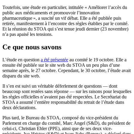
Toutefois, une étude en particulier, intitulée « Améliorer l’accès du
public aux médicaments et promouvoir l’innovation
pharmaceutique », a suscité un vif débat. Elle a été publiée puis
retirée, manifestement à l’encontre des règles établies par le comité.
Et la réunion du STOA qui s’est tenue jeudi dernier (23 novembre)
n’a pas apaisé les tensions.
Ce que nous savons
L’étude en question
a été présentée
au comité le 19 octobre. Elle a
ensuite été publiée sur le site web du STOA un peu plus d’une
semaine après, le 27 octobre. Cependant, le 30 octobre, l’étude avait
disparu du site web.
Il s’en est suivi un véritable déferlement de questions — dont
beaucoup sont restées sans réponse — sur les raisons pour lesquelles
les règles officielles n’avaient pas été respectées. Le Secrétariat du
STOA a assumé l’entière responsabilité du retrait de l’étude dans
deux déclarations.
Plus tard, le Bureau du STOA, composé du vice-président du
Parlement en charge du comité, Marc Angel (S&D), du président de
celui-ci, Christian Ehler (PPE), ainsi que de ses deux vice-
présidents, Ivo Hristov (S&D) et Ivars Ijabs (Renew), a déclaré dans