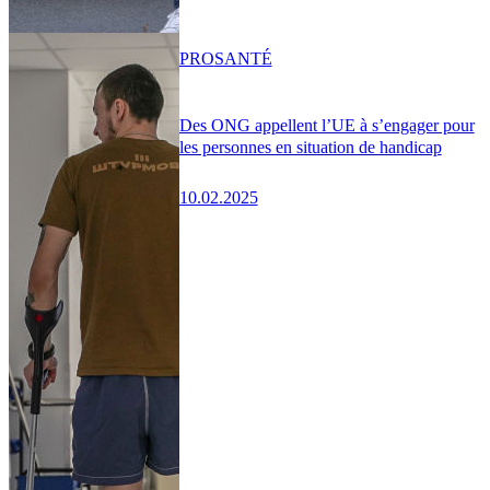
PRO
SANTÉ
Des ONG appellent l’UE à s’engager pour
les personnes en situation de handicap
10.02.2025