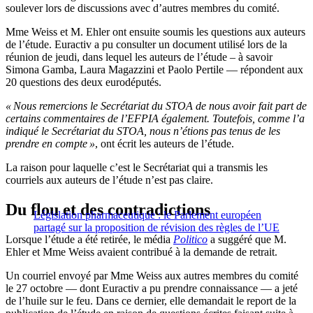
soulever lors de discussions avec d’autres membres du comité.
Mme Weiss et M. Ehler ont ensuite soumis les questions aux auteurs
de l’étude. Euractiv a pu consulter un document utilisé lors de la
réunion de jeudi, dans lequel les auteurs de l’étude – à savoir
Simona Gamba, Laura Magazzini et Paolo Pertile — répondent aux
20 questions des deux eurodéputés.
« Nous remercions le Secrétariat du STOA de nous avoir fait part de
certains commentaires de l’EFPIA également. Toutefois, comme l’a
indiqué le Secrétariat du STOA, nous n’étions pas tenus de les
prendre en compte »
, ont écrit les auteurs de l’étude.
La raison pour laquelle c’est le Secrétariat qui a transmis les
courriels aux auteurs de l’étude n’est pas claire.
Du flou et des contradictions
Législation pharmaceutique : le Parlement européen
partagé sur la proposition de révision des règles de l’UE
Lorsque l’étude a été retirée, le média
Politico
a suggéré que M.
Ehler et Mme Weiss avaient contribué à la demande de retrait.
Un courriel envoyé par Mme Weiss aux autres membres du comité
le 27 octobre — dont Euractiv a pu prendre connaissance — a jeté
de l’huile sur le feu. Dans ce dernier, elle demandait le report de la