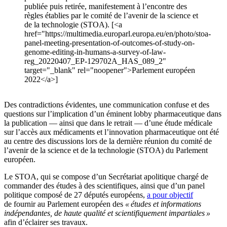
publiée puis retirée, manifestement à l’encontre des
règles établies par le comité de l’avenir de la science et
de la technologie (STOA). [<a
href="https://multimedia.europarl.europa.eu/en/photo/stoa-
panel-meeting-presentation-of-outcomes-of-study-on-
genome-editing-in-humans-a-survey-of-law-
reg_20220407_EP-129702A_HAS_089_2"
target="_blank" rel="noopener">Parlement européen
2022</a>]
Des contradictions évidentes, une communication confuse et des
questions sur l’implication d’un éminent lobby pharmaceutique dans
la publication — ainsi que dans le retrait — d’une étude médicale
sur l’accès aux médicaments et l’innovation pharmaceutique ont été
au centre des discussions lors de la dernière réunion du comité de
l’avenir de la science et de la technologie (STOA) du Parlement
européen.
Le STOA, qui se compose d’un Secrétariat apolitique chargé de
commander des études à des scientifiques, ainsi que d’un panel
politique composé de 27 députés européens,
a pour objectif
de fournir au Parlement européen des
« études et informations
indépendantes, de haute qualité et scientifiquement impartiales »
afin d’éclairer ses travaux.