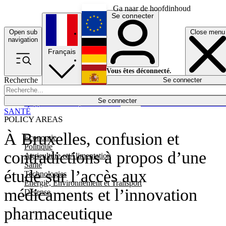
Ga naar de hoofdinhoud
Se connecter
Open sub
Close menu
English
navigation
Français
Deutsch
Vous êtes déconnecté.
Recherche
Se connecter
Español
Lumières éteintes
Se connecter
Rapporteur
Politique
Économie
Newsletters
Evénements
Em
SANTÉ
POLICY AREAS
À Bruxelles, confusion et
Economie
Politique
contradictions à propos d’une
Agriculture et Alimentation
Santé
étude sur l’accès aux
Technologies
Energie, Environnement et Transport
médicaments et l’innovation
Défense
pharmaceutique