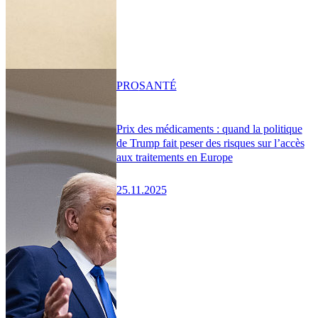
PRO
SANTÉ
Prix des médicaments : quand la politique
de Trump fait peser des risques sur l’accès
aux traitements en Europe
25.11.2025