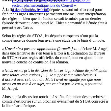
L’Autriche et l’Allemagne évoquent la révision du
secteur pharmaceutique lors du Conseil «
À la fin de la réunion, les eurodéputés se sont mis d’accord pour
Compétitivité » de l’UE
établir des lignes directrices permettant une meilleure interprétation
des règles — bien que la réunion se soit terminée par un dernier
épisode déroutant, dans lequel M. Ehler a demandé si l’étude était à
présent
« avalisée »
.
Selon les règles du STOA, les députés européens n’ont pas la
compétence de donner leur aval à une étude par le biais d’un vote.
« L’aval n’est pas une approbation [formelle] »
, a déclaré M. Angel,
dans une tentative de s’en tenir à la fois à la déclaration du Bureau
du STOA et aux règles officielles du comité, tout en ajoutant une
nouvelle couche de confusion à la réunion.
« Nous avons pris la décision de lancer la procédure de publication
avec toutes les questions […]. Je suppose que vous êtes tous
d’accord avec cela ou non. Mais l’aval ne signifie pas que nous
avons eu un vote à ce sujet, car ce n’est pas le cas »
, a poursuivi
M. Angel.
Alors que la discussion touchait à sa fin, l’attention des membres du
comité s’est portée sur un prochain évènement du STOA consacré à
la liberté académique.