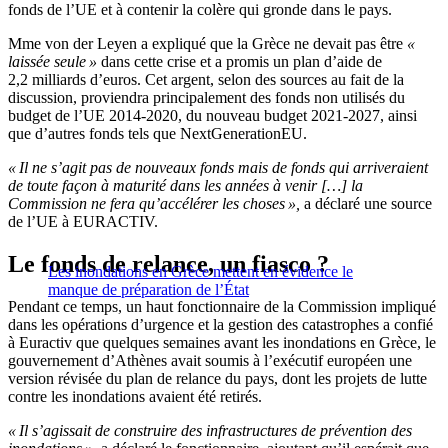
fonds de l’UE et à contenir la colère qui gronde dans le pays.
Mme von der Leyen a expliqué que la Grèce ne devait pas être
«
laissée seule »
dans cette crise et a promis un plan d’aide de
2,2 milliards d’euros. Cet argent, selon des sources au fait de la
discussion, proviendra principalement des fonds non utilisés du
budget de l’UE 2014-2020, du nouveau budget 2021-2027, ainsi
que d’autres fonds tels que NextGenerationEU.
« Il ne s’agit pas de nouveaux fonds mais de fonds qui arriveraient
de toute façon à maturité dans les années à venir […] la
Commission ne fera qu’accélérer les choses »,
a déclaré une source
de l’UE à EURACTIV.
Le fonds de relance, un fiasco ?
Les inondations en Grèce mettent en évidence le
manque de préparation de l’État
Pendant ce temps, un haut fonctionnaire de la Commission impliqué
dans les opérations d’urgence et la gestion des catastrophes a confié
à Euractiv que quelques semaines avant les inondations en Grèce, le
gouvernement d’Athènes avait soumis à l’exécutif européen une
version révisée du plan de relance du pays, dont les projets de lutte
contre les inondations avaient été retirés.
« Il s’agissait de construire des infrastructures de prévention des