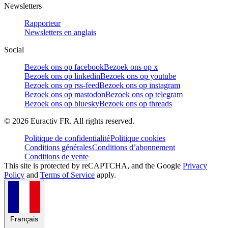
Newsletters
Rapporteur
Newsletters en anglais
Social
Bezoek ons op facebook
Bezoek ons op x
Bezoek ons op linkedin
Bezoek ons op youtube
Bezoek ons op rss-feed
Bezoek ons op instagram
Bezoek ons op mastodon
Bezoek ons op telegram
Bezoek ons op bluesky
Bezoek ons op threads
©
2026
Euractiv FR. All rights reserved.
Politique de confidentialité
Politique cookies
Conditions générales
Conditions d’abonnement
Conditions de vente
This site is protected by reCAPTCHA, and the Google
Privacy
Policy
and
Terms of Service
apply.
Français