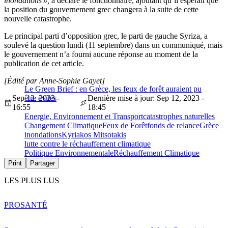
inondations »,
a déclaré le fonctionnaire, ajoutant qu’il espérait que
la position du gouvernement grec changera à la suite de cette
nouvelle catastrophe.
Le principal parti d’opposition grec, le parti de gauche Syriza, a
soulevé la question lundi (11 septembre) dans un communiqué, mais
le gouvernement n’a fourni aucune réponse au moment de la
publication de cet article.
[Édité par Anne-Sophie Gayet]
Le Green Brief : en Grèce, les feux de forêt auraient pu
Sep 12, 2023 -
être évités
Dernière mise à jour: Sep 12, 2023 -
16:55
18:45
Energie, Environnement et Transport
catastrophes naturelles
Changement Climatique
Feux de Forêt
fonds de relance
Grèce
inondations
Kyriakos Mitsotakis
lutte contre le réchauffement climatique
Politique Environnementale
Réchauffement Climatique
Print
Partager
LES PLUS LUS
PRO
SANTÉ