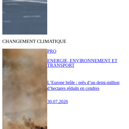
CHANGEMENT CLIMATIQUE
PRO
ENERGIE, ENVIRONNEMENT ET
TRANSPORT
L’Europe brûle : près d’un demi-million
d’hectares réduits en cendres
30.07.2026