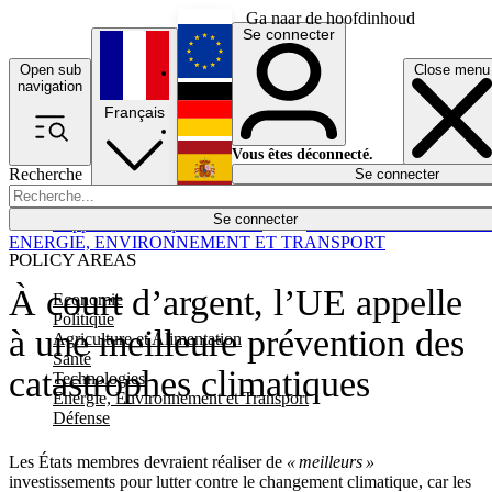
Ga naar de hoofdinhoud
Se connecter
Open sub
Close menu
English
navigation
Français
Deutsch
Vous êtes déconnecté.
Recherche
Se connecter
Español
Lumières éteintes
Se connecter
Rapporteur
Politique
Économie
Newsletters
Evénements
Em
ENERGIE, ENVIRONNEMENT ET TRANSPORT
POLICY AREAS
À court d’argent, l’UE appelle
Economie
Politique
à une meilleure prévention des
Agriculture et Alimentation
Santé
catastrophes climatiques
Technologies
Energie, Environnement et Transport
Défense
Les États membres devraient réaliser de
« meilleurs »
investissements pour lutter contre le changement climatique, car les