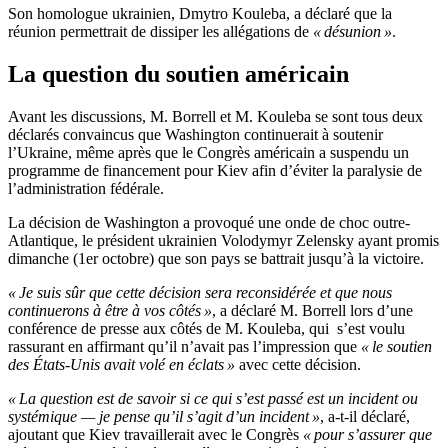
Son homologue ukrainien, Dmytro Kouleba, a déclaré que la
réunion permettrait de dissiper les allégations de
« désunion »
.
La question du soutien américain
Avant les discussions, M. Borrell et M. Kouleba se sont tous deux
déclarés convaincus que Washington continuerait à soutenir
l’Ukraine, même après que le Congrès américain a suspendu un
programme de financement pour Kiev afin d’éviter la paralysie de
l’administration fédérale.
La décision de Washington a provoqué une onde de choc outre-
Atlantique, le président ukrainien Volodymyr Zelensky ayant promis
dimanche (1er octobre) que son pays se battrait jusqu’à la victoire.
« Je suis sûr que cette décision sera reconsidérée et que nous
continuerons à être à vos côtés »
, a déclaré M. Borrell lors d’une
conférence de presse aux côtés de M. Kouleba, qui s’est voulu
rassurant en affirmant qu’il n’avait pas l’impression que
« le soutien
des États-Unis avait volé en éclats »
avec cette décision.
« La question est de savoir si ce qui s’est passé est un incident ou
systémique — je pense qu’il s’agit d’un incident »
, a-t-il déclaré,
ajoutant que Kiev travaillerait avec le Congrès
« pour s’assurer que