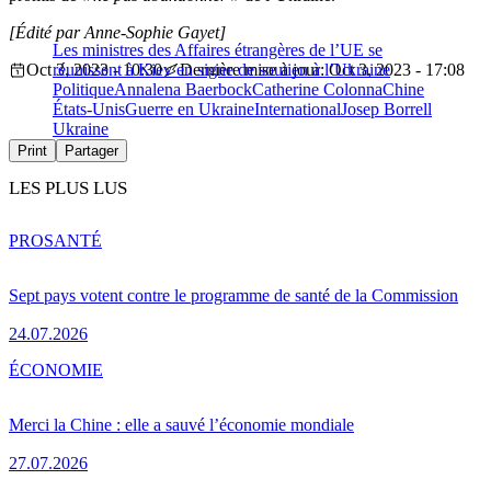
[Édité par Anne-Sophie Gayet]
Les ministres des Affaires étrangères de l’UE se
Oct 3, 2023 - 10:30
réunissent à Kiev en signe de soutien à l’Ukraine
Dernière mise à jour: Oct 3, 2023 - 17:08
Politique
Annalena Baerbock
Catherine Colonna
Chine
États-Unis
Guerre en Ukraine
International
Josep Borrell
Ukraine
Print
Partager
LES PLUS LUS
PRO
SANTÉ
Sept pays votent contre le programme de santé de la Commission
24.07.2026
ÉCONOMIE
Merci la Chine : elle a sauvé l’économie mondiale
27.07.2026