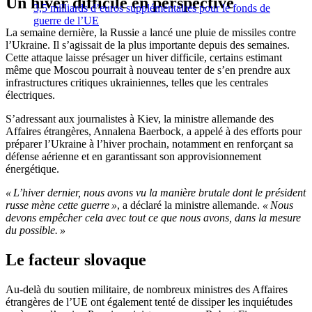
Un hiver difficile en perspective
3,5 milliards d’euros supplémentaires pour le fonds de
guerre de l’UE
La semaine dernière, la Russie a lancé une pluie de missiles contre
l’Ukraine. Il s’agissait de la plus importante depuis des semaines.
Cette attaque laisse présager un hiver difficile, certains estimant
même que Moscou pourrait à nouveau tenter de s’en prendre aux
infrastructures critiques ukrainiennes, telles que les centrales
électriques.
S’adressant aux journalistes à Kiev, la ministre allemande des
Affaires étrangères, Annalena Baerbock, a appelé à des efforts pour
préparer l’Ukraine à l’hiver prochain, notamment en renforçant sa
défense aérienne et en garantissant son approvisionnement
énergétique.
« L’hiver dernier, nous avons vu la manière brutale dont le président
russe mène cette guerre »
, a déclaré la ministre allemande.
« Nous
devons empêcher cela avec tout ce que nous avons, dans la mesure
du possible. »
Le facteur slovaque
Au-delà du soutien militaire, de nombreux ministres des Affaires
étrangères de l’UE ont également tenté de dissiper les inquiétudes