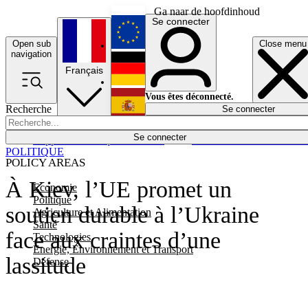
Ga naar de hoofdinhoud
Se connecter
Open sub
Close menu
English
navigation
Français
Deutsch
Vous êtes déconnecté.
Recherche
Se connecter
Español
Lumières éteintes
Se connecter
Rapporteur
Politique
Économie
Newsletters
Evénements
Em
POLITIQUE
POLICY AREAS
À Kiev, l’UE promet un
Economie
Politique
soutien durable à l’Ukraine
Agriculture et Alimentation
Santé
face aux craintes d’une
Technologies
Energie, Environnement et Transport
lassitude
Défense