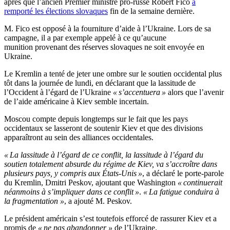
après que l’ancien Premier ministre pro-russe Robert Fico
a
remporté les élections slovaques
fin de la semaine dernière.
M. Fico est opposé à la fourniture d’aide à l’Ukraine. Lors de sa
campagne, il a par exemple appelé à ce qu’aucune
munition provenant des réserves slovaques ne soit envoyée en
Ukraine.
Le Kremlin a tenté de jeter une ombre sur le soutien occidental plus
tôt dans la journée de lundi, en déclarant que la lassitude de
l’Occident à l’égard de l’Ukraine
« s’accentuera »
alors que l’avenir
de l’aide américaine à Kiev semble incertain.
Moscou compte depuis longtemps sur le fait que les pays
occidentaux se lasseront de soutenir Kiev et que des divisions
apparaîtront au sein des alliances occidentales.
« La lassitude à l’égard de ce conflit, la lassitude à l’égard du
soutien totalement absurde du régime de Kiev, va s’accroître dans
plusieurs pays, y compris aux États-Unis »
, a déclaré le porte-parole
du Kremlin, Dmitri Peskov, ajoutant que Washington
« continuerait
néanmoins à s’impliquer dans ce conflit »
.
« La fatigue conduira à
la fragmentation »
, a ajouté M. Peskov.
Le président américain s’est toutefois efforcé de rassurer Kiev et a
promis de
« ne pas abandonner »
de l’Ukraine.