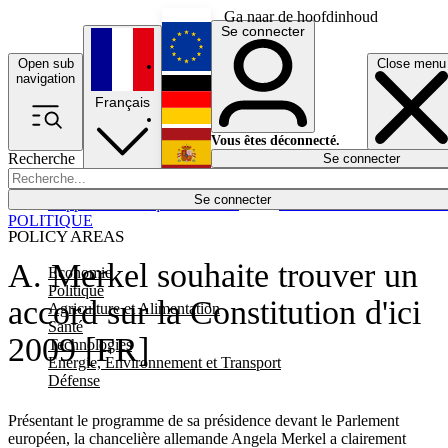
Ga naar de hoofdinhoud
Se connecter
Open sub
Close menu
English
navigation
Français
Deutsch
Vous êtes déconnecté.
Recherche
Se connecter
Español
Lumières éteintes
Se connecter
Rapporteur
Politique
Économie
Newsletters
Evénements
Em
POLITIQUE
POLICY AREAS
A. Merkel souhaite trouver un
Economie
Politique
accord sur la Constitution d'ici
Agriculture et Alimentation
Santé
2009 [FR]
Technologies
Energie, Environnement et Transport
Défense
Présentant le programme de sa présidence devant le Parlement
européen, la chancelière allemande Angela Merkel a clairement