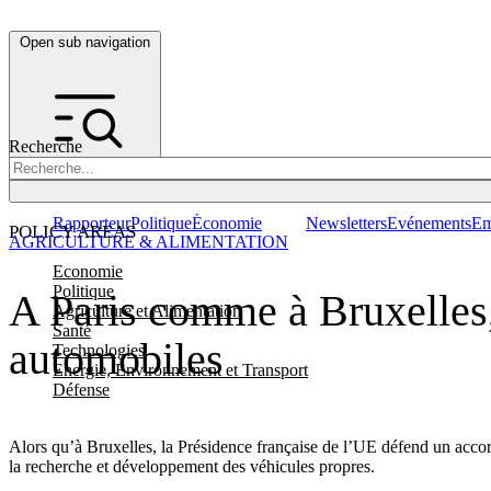
Open sub navigation
Recherche
Rapporteur
Politique
Économie
Newsletters
Evénements
Em
POLICY AREAS
AGRICULTURE & ALIMENTATION
Economie
Politique
A Paris comme à Bruxelles,
Agriculture et Alimentation
Santé
automobiles
Technologies
Energie, Environnement et Transport
Défense
Alors qu’à Bruxelles, la Présidence française de l’UE défend un accor
la recherche et développement des véhicules propres.