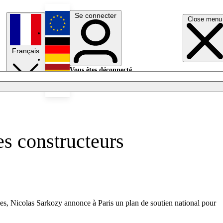
Se connecter
Close menu
English
Français
Deutsch
Vous êtes déconnecté.
Se connecter
Español
Lumières éteintes
es constructeurs
les, Nicolas Sarkozy annonce à Paris un plan de soutien national pour