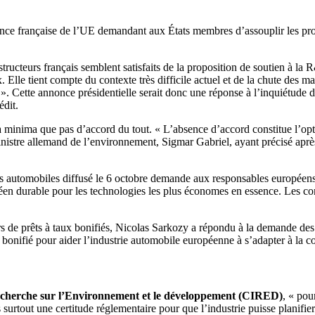
nce française de l’UE demandant aux États membres d’assouplir les pro
tructeurs français semblent satisfaits de la proposition de soutien à l
x. Elle tient compte du contexte très difficile actuel et de la chute des
 ». Cette annonce présidentielle serait donc une réponse à l’inquiétude de
édit.
a minima que pas d’accord du tout. « L’absence d’accord constitue l’opt
nistre allemand de l’environnement, Sigmar Gabriel, ayant précisé aprè
s automobiles diffusé le 6 octobre demande aux responsables européens d
opéen durable pour les technologies les plus économes en essence. Les 
rs de prêts à taux bonifiés, Nicolas Sarkozy a répondu à la demande des
onifié pour aider l’industrie automobile européenne à s’adapter à la c
Recherche sur l’Environnement et le développement (CIRED)
, « pou
rtout une certitude réglementaire pour que l’industrie puisse planifier