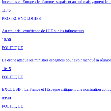
Incendies en Europe : les flammes s'apaisent au sud mais gagnent le n
11:46
PRO
TECHNOLOGIES
Au cœur de l'expérience de l'UE sur les influenceurs
10:56
POLITIQUE
La droite attaque les ministres espagnols pour avoir manqué la réunio
10:15
POLITIQUE
EXCLUSIF : La France et l'Espagne critiquent une nomination cont
09:40
POLITIQUE