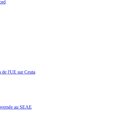
ord
n de l'UE sur Ceuta
roversée au SEAE