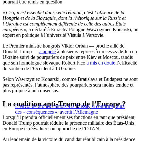
pourrait être remis en question.
« Ce qui est essentiel dans cette réunion, c’est l’absence de la
Hongrie et de la Slovaquie, dont la rhétorique sur la Russie et
l’Ukraine est complètement différente de celle des autres États
européens »
, a déclaré à Euractiv Pologne Wawrzyniec Konarski, un
expert en politique à l’université Vistula à Varsovie.
Le Premier ministre hongrois Viktor Orbán — proche allié de
Donald Trump —
a appelé
à plusieurs reprises à un cessez-le-feu en
Ukraine suivi de pourparlers de paix entre Kiev et Moscou, tandis
que son homologue slovaque Robert Fico
a mis en doute
l’efficacité
du soutien de l’Occident à l’Ukraine.
Selon Wawrzyniec Konarski, comme Bratislava et Budapest ne sont
pas représentés, l’atmosphère des pourparlers sera moins tendue et
plus propice à un consensus.
La coalition anti-Trump de l’Europe ?
L’envoi de drones chinois à la Russie, si confirmé, aura
des « conséquences », avertit l’Allemagne
Lorsqu’il prendra officiellement ses fonctions en tant que président,
Donald Trump pourrait réduire la présence militaire des États-Unis
en Europe et réévaluer son approche de l’OTAN.
Au lendemain de la victoire du candidat républicain à la présidence