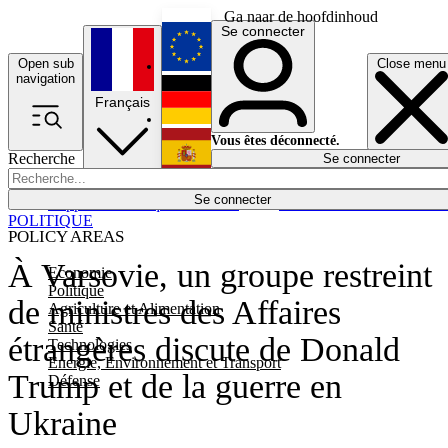
Ga naar de hoofdinhoud
Se connecter
Open sub
Close menu
English
navigation
Français
Deutsch
Vous êtes déconnecté.
Recherche
Se connecter
Español
Lumières éteintes
Se connecter
Rapporteur
Politique
Économie
Newsletters
Evénements
Em
POLITIQUE
POLICY AREAS
À Varsovie, un groupe restreint
Economie
Politique
de ministres des Affaires
Agriculture et Alimentation
Santé
étrangères discute de Donald
Technologies
Energie, Environnement et Transport
Trump et de la guerre en
Défense
Ukraine