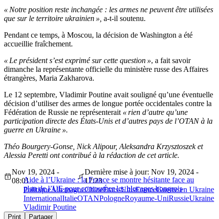
« Notre position reste inchangée : les armes ne peuvent être utilisées
que sur le territoire ukrainien »,
a-t-il soutenu.
Pendant ce temps, à Moscou, la décision de Washington a été
accueillie fraîchement.
« Le président s’est exprimé sur cette question »
, a fait savoir
dimanche la représentante officielle du ministère russe des Affaires
étrangères, Maria Zakharova.
Le 12 septembre, Vladimir Poutine avait souligné qu’une éventuelle
décision d’utiliser des armes de longue portée occidentales contre la
Fédération de Russie ne représenterait
« rien d’autre qu’une
participation directe des États-Unis et d’autres pays de l’OTAN à la
guerre en Ukraine ».
Théo Bourgery-Gonse, Nick Alipour, Aleksandra Krzysztoszek et
Alessia Peretti ont contribué à la rédaction de cet article.
Nov 19, 2024 -
Dernière mise à jour: Nov 19, 2024 -
Aide à l’Ukraine : la France se montre hésitante face au
08:01
17:23
plan de l’UE pour contourner les blocages hongrois
Politique
Allemagne
Chine
États-Unis
France
Guerre en Ukraine
International
Italie
OTAN
Pologne
Royaume-Uni
Russie
Ukraine
Vladimir Poutine
Print
Partager