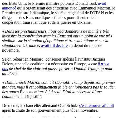
des États-Unis, le Premier ministre polonais Donald Tusk
avait
annoncé
qu’il organiserait des entretiens avec Emmanuel Macron, le
Premier ministre britannique, le secrétaire général de l’OTAN et les
dirigeants des États nordiques et baltes pour discuter de la
coopération transatlantique et de la guerre en Ukraine.
« Dans les prochains jours, nous coordonnerons de manière très
intensive la coopération avec les États qui ont un point de vue très
similaire sur la situation géopolitique et transatlantique et sur la
situation en Ukraine »
,
avait-t-il déclaré
au début du mois de
novembre.
Selon Sébastien Maillard, conseiller spécial à l’Institut Jacques
Delors, une telle coalition est nécessaire en Europe,
« car
il n’y a
pas
de chef de file clair qui puisse parler à Donald Trump au nom
du bloc.»
« [Emmanuel] Macron connaît [Donald] Trump depuis son premier
mandat, mais il est politiquement faible et n’obtiendra pas le soutien
des autres États membres à lui seul. D’où la nécessité d’une
coalition »
, a-t-il justifié.
De même, le chancelier allemand Olaf Scholz
s’est retrouvé affaibli
après la chute de son gouvernement plus tôt en novembre.