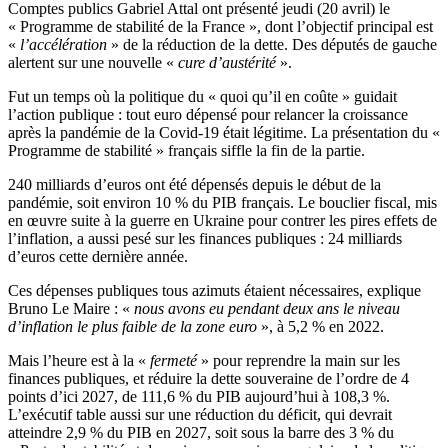
Comptes publics Gabriel Attal ont présenté jeudi (20 avril) le
« Programme de stabilité de la France », dont l’objectif principal est
«
l’accélération
» de la réduction de la dette. Des députés de gauche
alertent sur une nouvelle «
cure d’austérité
».
Fut un temps où la politique du « quoi qu’il en coûte » guidait
l’action publique : tout euro dépensé pour relancer la croissance
après la pandémie de la Covid-19 était légitime. La présentation du «
Programme de stabilité » français siffle la fin de la partie.
240 milliards d’euros ont été dépensés depuis le début de la
pandémie, soit environ 10 % du PIB français. Le bouclier fiscal, mis
en œuvre suite à la guerre en Ukraine pour contrer les pires effets de
l’inflation, a aussi pesé sur les finances publiques : 24 milliards
d’euros cette dernière année.
Ces dépenses publiques tous azimuts étaient nécessaires, explique
Bruno Le Maire : «
nous avons eu pendant deux ans le niveau
d’inflation le plus faible de la zone euro
», à 5,2 % en 2022.
Mais l’heure est à la «
fermeté
» pour reprendre la main sur les
finances publiques, et réduire la dette souveraine de l’ordre de 4
points d’ici 2027, de 111,6 % du PIB aujourd’hui à 108,3 %.
L’exécutif table aussi sur une réduction du déficit, qui devrait
atteindre 2,9 % du PIB en 2027, soit sous la barre des 3 % du