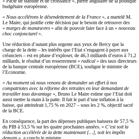
« Pacte de stabilité et de croissance », pierre angulaire de la politique
budgétaire européenne.
«
Nous accélérons le désendettement de la France
», a martelé M.
Le Maire, qui justifie cette décision par le besoin de retrouver des
«
marges de manœuvres
» afin de pouvoir faire face à un «
nouveau
choc conjoncturel
».
Une réduction d’autant plus urgente aux yeux de Bercy que la
charge de la dette – les intérêts que l’Etat s’engagent à payer aux
créanciers – est en phase d’exploser, de 46,3 milliards d’euros à 71,2
milliards, le résultat d’un resserrement «
radical
» des taux directeurs
de la banque centrale européenne (BCE), souligne le ministre de
l’Economie.
«
Au moment où nous venons de demander un effort à nos
compatriotes avec la réforme des retraites en leur demandant de
travailler tous davantage
», Bruno Le Maire estime que l’Etat doit
aussi mettre la main à la patte. Il fait le pari d’une inflation à la
baisse, qui atteindrait 1,75 % en 2027 – sous les 2 %, objectif sacré
de la BCE.
En conséquence, la part des dépenses publiques baissera de 57,5 %
du PIB à 53,5 % sur les quatre prochaines années. «
C’est soit la
réduction accélérée de la dette maintenant […], soit les impôts
demain
», a conclu le ministre.