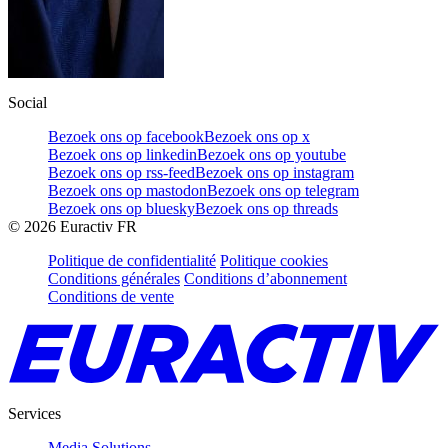
Social
Bezoek ons op facebook
Bezoek ons op x
Bezoek ons op linkedin
Bezoek ons op youtube
Bezoek ons op rss-feed
Bezoek ons op instagram
Bezoek ons op mastodon
Bezoek ons op telegram
Bezoek ons op bluesky
Bezoek ons op threads
©
2026
Euractiv FR
Politique de confidentialité
Politique cookies
Conditions générales
Conditions d’abonnement
Conditions de vente
Services
Media Solutions