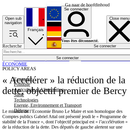
Ga naar de hoofdinhoud
Se connecter
Open sub
Close menu
English
navigation
Français
Deutsch
Vous êtes déconnecté.
Recherche
Se connecter
Español
Lumières éteintes
Se connecter
Rapporteur
Politique
Économie
Newsletters
Evénements
Em
ÉCONOMIE
POLICY AREAS
« Accélérer » la réduction de la
Economie
Politique
dette, objectif premier de Bercy
Agriculture et Alimentation
Santé
Technologies
Energie, Environnement et Transport
Défense
Le ministre de l’Economie Bruno Le Maire et son homologue des
Comptes publics Gabriel Attal ont présenté jeudi le « Programme de
stabilité de la France », dont l’objectif principal est «
l’accélération
»
de la réduction de la dette. Des députés de gauche alertent sur une