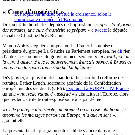
« Cure d’austérité »
Les règles sur la dette ont tué la croissance, selon le
commissaire européen à l’Économie
De quoi faire bondir les députés de l’opposition : «
après la réforme
des retraites, une cure d’austérité se prépare
» a
tweeté
la députée
socialiste Christine Pirès-Beaune.
Manon Aubry, députée européenne La France insoumise et
présidente du groupe La Gauche au Parlement européen, ne
dit
rien
d’autre : les annonces du gouvernement seraient «
un avant-goût de
la cure d’austérité que le gouvernement français promet à Bruxelles
au nom de la sacro-sainte stabilité budgétaire
».
Dès janvier, au plus fort des manifestations contre la réforme des
retraites, Esther Lynch, secrétaire générale de la Confédération
européenne des syndicats (CES),
expliquait à EURACTIV France
qu’une «
nouvelle vague d’austérité
» s’abattait sur l’Europe, alors
que les taux de dette ont explosé suite à la pandémie.
«
Cette politique d’austérité, au moment où la crise inflationniste
assomme les ménages partout en Europe, n’a aucun sens
»,
ajoutait-elle.
La présentation du programme de stabilité s’ancre dans une