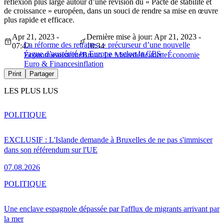
réflexion plus large autour d’une révision du « Pacte de stabilité et
de croissance » européen, dans un souci de rendre sa mise en œuvre
plus rapide et efficace.
Apr 21, 2023 -
Dernière mise à jour: Apr 21, 2023 -
La réforme des retraites, « précurseur d’une nouvelle
07:42
10:34
vague d’austérité en Europe » selon la CES
Économie
austerité
Bruno Le Maire
déficit
dette
Économie
Euro & Finances
inflation
Print
Partager
LES PLUS LUS
POLITIQUE
EXCLUSIF : L'Islande demande à Bruxelles de ne pas s'immiscer
dans son référendum sur l'UE
07.08.2026
POLITIQUE
Une enclave espagnole dépassée par l'afflux de migrants arrivant par
la mer