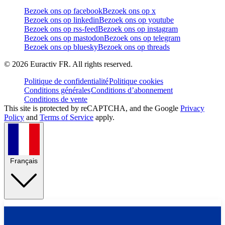
Bezoek ons op facebook
Bezoek ons op x
Bezoek ons op linkedin
Bezoek ons op youtube
Bezoek ons op rss-feed
Bezoek ons op instagram
Bezoek ons op mastodon
Bezoek ons op telegram
Bezoek ons op bluesky
Bezoek ons op threads
©
2026
Euractiv FR. All rights reserved.
Politique de confidentialité
Politique cookies
Conditions générales
Conditions d’abonnement
Conditions de vente
This site is protected by reCAPTCHA, and the Google
Privacy
Policy
and
Terms of Service
apply.
Français