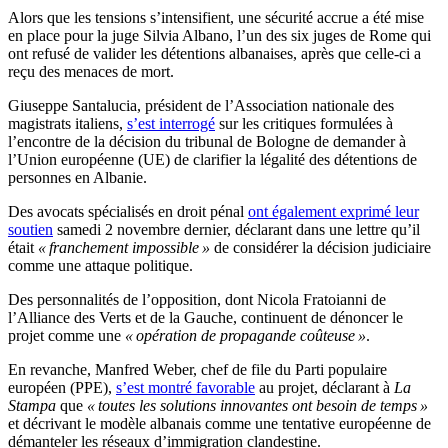
Alors que les tensions s’intensifient, une sécurité accrue a été mise
en place pour la juge Silvia Albano, l’un des six juges de Rome qui
ont refusé de valider les détentions albanaises, après que celle-ci a
reçu des menaces de mort.
Giuseppe Santalucia, président de l’Association nationale des
magistrats italiens,
s’est interrogé
sur les critiques formulées à
l’encontre de la décision du tribunal de Bologne de demander à
l’Union européenne (UE) de clarifier la légalité des détentions de
personnes en Albanie.
Des avocats spécialisés en droit pénal
ont également exprimé leur
soutien
samedi 2 novembre dernier, déclarant dans une lettre qu’il
était
« franchement impossible »
de considérer la décision judiciaire
comme une attaque politique.
Des personnalités de l’opposition, dont Nicola Fratoianni de
l’Alliance des Verts et de la Gauche, continuent de dénoncer le
projet comme une
« opération de propagande coûteuse »
.
En revanche, Manfred Weber, chef de file du Parti populaire
européen (PPE),
s’est montré favorable
au projet, déclarant à
La
Stampa
que
« toutes les solutions innovantes ont besoin de temps »
et décrivant le modèle albanais comme une tentative européenne de
démanteler les réseaux d’immigration clandestine.