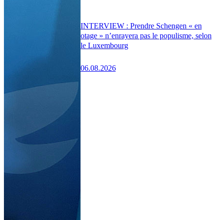
INTERVIEW : Prendre Schengen « en
otage » n’enrayera pas le populisme, selon
le Luxembourg
06.08.2026