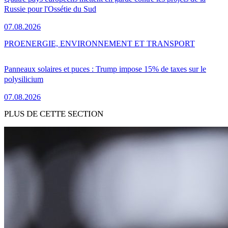
Russie pour l'Ossétie du Sud
07.08.2026
PRO
ENERGIE, ENVIRONNEMENT ET TRANSPORT
Panneaux solaires et puces : Trump impose 15% de taxes sur le
polysilicium
07.08.2026
PLUS DE CETTE SECTION