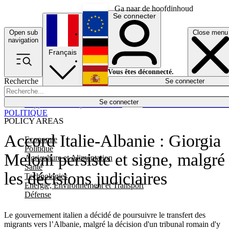
Ga naar de hoofdinhoud
Se connecter
Open sub
Close menu
English
navigation
Français
Deutsch
Vous êtes déconnecté.
Recherche
Se connecter
Español
Lumières éteintes
Se connecter
Rapporteur
Politique
Économie
Newsletters
Evénements
Em
POLITIQUE
POLICY AREAS
Accord Italie-Albanie : Giorgia
Economie
Politique
Meloni persiste et signe, malgré
Agriculture et Alimentation
Santé
les décisions judiciaires
Technologies
Energie, Environnement et Transport
Défense
Le gouvernement italien a décidé de poursuivre le transfert des
migrants vers l’Albanie, malgré la décision d'un tribunal romain d'y