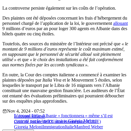
La controverse persiste également sur les coûts de l’opération.
Des plaintes ont été déposées concernant les frais d’hébergement du
personnel chargé de l’application de la loi, le gouvernement
allouant
9 millions d’euros par an pour loger 300 agents en Albanie dans des
hôtels quatre ou cinq étoiles.
Toutefois, des sources du ministère de l’Intérieur ont précisé que
« le
montant de 9 millions d’euros représente le coût maximum estimé,
en supposant que le personnel de sécurité alloué soit pleinement
utilisé »
et que
« le choix des installations a été fait conformément
aux normes fixées par les accords syndicaux ».
En outre, la Cour des comptes italienne a commencé à examiner les
plaintes déposées par
Italia Viva
et le Mouvement 5 étoiles, selon
lesquelles le transport par le Libra de 16 migrants vers l’Albanie
constituait une mauvaise gestion financière. Les auditeurs de l’État
ont entamé des évaluations préliminaires qui pourraient déboucher
sur des enquêtes plus approfondies.
Nov 4, 2024 - 07:52
L’accord Italie-Albanie « fonctionnera » même s’il est
Politique
Albanie
contesté par la justice, insiste Giorgia Meloni
Cour de justice de l’Union européenne (CJUE)
Giorgia Meloni
Immigration
Italie
Manfred Weber