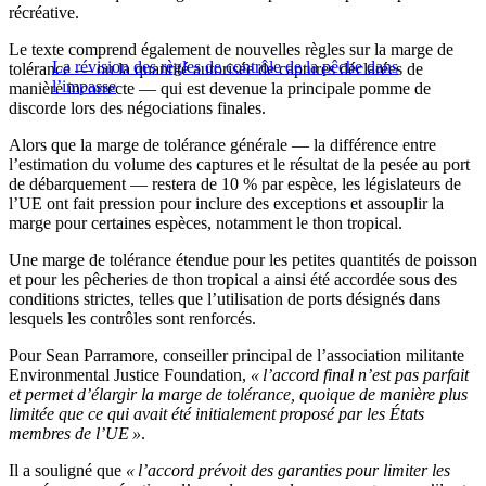
récréative.
Le texte comprend également de nouvelles règles sur la marge de
La révision des règles de contrôle de la pêche dans
tolérance — ou la quantité autorisée de captures déclarées de
l’impasse
manière incorrecte — qui est devenue la principale pomme de
discorde lors des négociations finales.
Alors que la marge de tolérance générale — la différence entre
l’estimation du volume des captures et le résultat de la pesée au port
de débarquement — restera de 10 % par espèce, les législateurs de
l’UE ont fait pression pour inclure des exceptions et assouplir la
marge pour certaines espèces, notamment le thon tropical.
Une marge de tolérance étendue pour les petites quantités de poisson
et pour les pêcheries de thon tropical a ainsi été accordée sous des
conditions strictes, telles que l’utilisation de ports désignés dans
lesquels les contrôles sont renforcés.
Pour Sean Parramore, conseiller principal de l’association militante
Environmental Justice Foundation,
« l’accord final n’est pas parfait
et permet d’élargir la marge de tolérance, quoique de manière plus
limitée que ce qui avait été initialement proposé par les États
membres de l’UE »
.
Il a souligné que
« l’accord prévoit des garanties pour limiter les