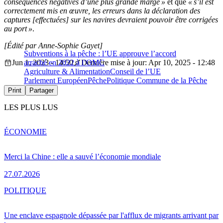
conséquences négatives d’une plus grande marge »
et que
« s’il est
correctement mis en œuvre, les erreurs dans la déclaration des
captures [effectuées] sur les navires devraient pouvoir être corrigées
au port »
.
[Édité par Anne-Sophie Gayet]
Subventions à la pêche : l’UE approuve l’accord
Jun 1, 2023 - 14:50
arraché en 2022 à l’OMC
Dernière mise à jour: Apr 10, 2025 - 12:48
Agriculture & Alimentation
Conseil de l’UE
Parlement Européen
Pêche
Politique Commune de la Pêche
Print
Partager
LES PLUS LUS
ÉCONOMIE
Merci la Chine : elle a sauvé l’économie mondiale
27.07.2026
POLITIQUE
Une enclave espagnole dépassée par l'afflux de migrants arrivant par