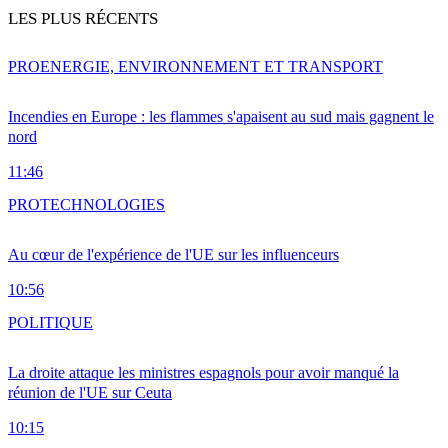
LES PLUS RÉCENTS
PRO
ENERGIE, ENVIRONNEMENT ET TRANSPORT
Incendies en Europe : les flammes s'apaisent au sud mais gagnent le
nord
11:46
PRO
TECHNOLOGIES
Au cœur de l'expérience de l'UE sur les influenceurs
10:56
POLITIQUE
La droite attaque les ministres espagnols pour avoir manqué la
réunion de l'UE sur Ceuta
10:15