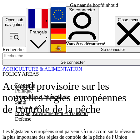
Ga naar de hoofdinhoud
Se connecter
Open sub
Close menu
English
navigation
Français
Deutsch
Vous êtes déconnecté.
Recherche
Se connecter
Español
Lumières éteintes
Se connecter
Rapporteur
Politique
Économie
Newsletters
Evénements
Em
AGRICULTURE & ALIMENTATION
POLICY AREAS
Accord provisoire sur les
Economie
Politique
nouvelles règles européennes
Agriculture et Alimentation
Santé
de contrôle de la pêche
Technologies
Energie, Environnement et Transport
Défense
Les législateurs européens sont parvenus à un accord sur la révision
la plus importante des règles de contrôle de la pêche de l’Union