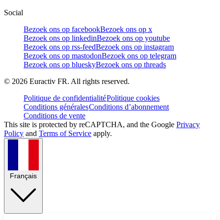
Social
Bezoek ons op facebook
Bezoek ons op x
Bezoek ons op linkedin
Bezoek ons op youtube
Bezoek ons op rss-feed
Bezoek ons op instagram
Bezoek ons op mastodon
Bezoek ons op telegram
Bezoek ons op bluesky
Bezoek ons op threads
©
2026
Euractiv FR. All rights reserved.
Politique de confidentialité
Politique cookies
Conditions générales
Conditions d’abonnement
Conditions de vente
This site is protected by reCAPTCHA, and the Google
Privacy
Policy
and
Terms of Service
apply.
Français