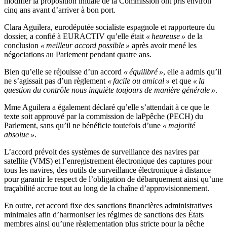
modifier la proposition initiale de la Commission ont pris environ
cinq ans avant d’arriver à bon port.
Clara Aguilera, eurodéputée socialiste espagnole et rapporteure du
dossier, a confié à EURACTIV qu’elle était
« heureuse »
de la
conclusion
« meilleur accord possible »
après avoir mené les
négociations au Parlement pendant quatre ans.
Bien qu’elle se réjouisse d’un accord
« équilibré »
, elle a admis qu’il
ne s’agissait pas d’un règlement
« facile ou amical »
et que
« la
question du contrôle nous inquiète toujours de manière générale »
.
Mme Aguilera a également déclaré qu’elle s’attendait à ce que le
texte soit approuvé par la commission de laPpêche (PECH) du
Parlement, sans qu’il ne bénéficie toutefois d’une
« majorité
absolue »
.
L’accord prévoit des systèmes de surveillance des navires par
satellite (VMS) et l’enregistrement électronique des captures pour
tous les navires, des outils de surveillance électronique à distance
pour garantir le respect de l’obligation de débarquement ainsi qu’une
traçabilité accrue tout au long de la chaîne d’approvisionnement.
En outre, cet accord fixe des sanctions financières administratives
minimales afin d’harmoniser les régimes de sanctions des États
membres ainsi qu’une règlementation plus stricte pour la pêche