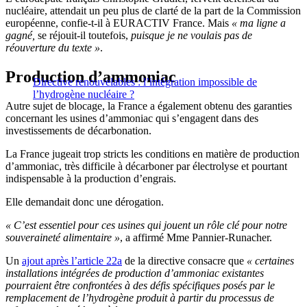
nucléaire, attendait un peu plus de clarté de la part de la Commission
européenne, confie-t-il à EURACTIV France. Mais
« ma ligne a
gagné,
se réjouit-il toutefois,
puisque je ne voulais pas de
réouverture du texte »
.
Production d’ammoniac
Directive renouvelables : l’intégration impossible de
l’hydrogène nucléaire ?
Autre sujet de blocage, la France a également obtenu des garanties
concernant les usines d’ammoniac qui s’engagent dans des
investissements de décarbonation.
La France jugeait trop stricts les conditions en matière de production
d’ammoniac, très difficile à décarboner par électrolyse et pourtant
indispensable à la production d’engrais.
Elle demandait donc une dérogation.
« C’est essentiel pour ces usines qui jouent un rôle clé pour notre
souveraineté alimentaire »
, a affirmé Mme Pannier-Runacher.
Un
ajout après l’article 22a
de la directive consacre que
« certaines
installations intégrées de production d’ammoniac existantes
pourraient être confrontées à des défis spécifiques posés par le
remplacement de l’hydrogène produit à partir du processus de