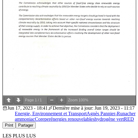
Page
1
/
1
Zoom
100%
Jun 17, 2023 - 18:41
Dernière mise à jour: Jun 19, 2023 - 11:17
Energie, Environnement et Transport
Agnès Pannier-Runacher
ammoniac
Coreper
énergies renouvelables
hydrogène vert
RED
Print
Partager
LES PLUS LUS