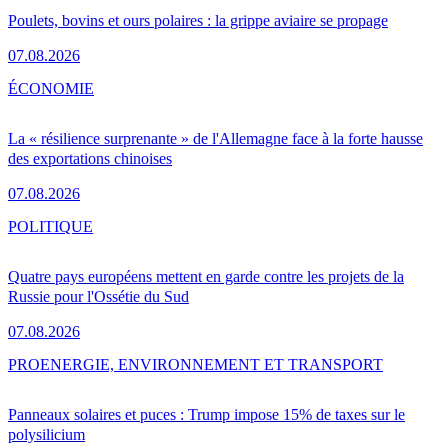
Poulets, bovins et ours polaires : la grippe aviaire se propage
07.08.2026
ÉCONOMIE
La « résilience surprenante » de l'Allemagne face à la forte hausse
des exportations chinoises
07.08.2026
POLITIQUE
Quatre pays européens mettent en garde contre les projets de la
Russie pour l'Ossétie du Sud
07.08.2026
PRO
ENERGIE, ENVIRONNEMENT ET TRANSPORT
Panneaux solaires et puces : Trump impose 15% de taxes sur le
polysilicium