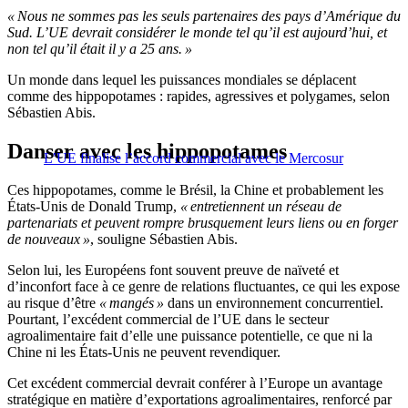
« Nous ne sommes pas les seuls partenaires des pays d’Amérique du
Sud. L’UE devrait considérer le monde tel qu’il est aujourd’hui, et
non tel qu’il était il y a 25 ans. »
Un monde dans lequel les puissances mondiales se déplacent
comme des hippopotames : rapides, agressives et polygames, selon
Sébastien Abis.
Danser avec les hippopotames
L’UE finalise l’accord commercial avec le Mercosur
Ces hippopotames, comme le Brésil, la Chine et probablement les
États-Unis de Donald Trump,
« entretiennent un réseau de
partenariats et peuvent rompre brusquement leurs liens ou en forger
de nouveaux »
, souligne Sébastien Abis.
Selon lui, les Européens font souvent preuve de naïveté et
d’inconfort face à ce genre de relations fluctuantes, ce qui les expose
au risque d’être
« mangés »
dans un environnement concurrentiel.
Pourtant, l’excédent commercial de l’UE dans le secteur
agroalimentaire fait d’elle une puissance potentielle, ce que ni la
Chine ni les États-Unis ne peuvent revendiquer.
Cet excédent commercial devrait conférer à l’Europe un avantage
stratégique en matière d’exportations agroalimentaires, renforcé par