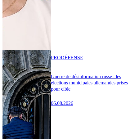
PRO
DÉFENSE
Guerre de désinformation russe : les
élections municipales allemandes prises
pour cible
06.08.2026