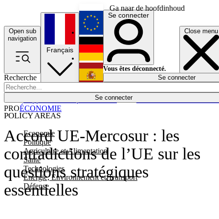
Ga naar de hoofdinhoud
Se connecter
Open sub
Close menu
English
navigation
Français
Deutsch
Vous êtes déconnecté.
Recherche
Se connecter
Español
Lumières éteintes
Se connecter
Rapporteur
Politique
Économie
Newsletters
Evénements
Em
PRO
ÉCONOMIE
POLICY AREAS
Accord UE-Mercosur : les
Economie
Politique
contradictions de l’UE sur les
Agriculture et Alimentation
Santé
questions stratégiques
Technologies
Energie, Environnement et Transport
essentielles
Défense