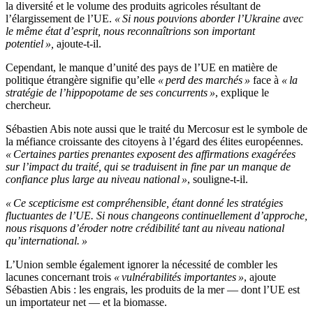
la diversité et le volume des produits agricoles résultant de
l’élargissement de l’UE.
« Si nous pouvions aborder l’Ukraine avec
le même état d’esprit, nous reconnaîtrions son important
potentiel »,
ajoute-t-il.
Cependant, le manque d’unité des pays de l’UE en matière de
politique étrangère signifie qu’elle
« perd des marchés »
face à
« la
stratégie de l’hippopotame de ses concurrents »
, explique le
chercheur.
Sébastien Abis note aussi que le traité du Mercosur est le symbole de
la méfiance croissante des citoyens à l’égard des élites européennes.
« Certaines parties prenantes exposent des affirmations exagérées
sur l’impact du traité, qui se traduisent in fine par un manque de
confiance plus large au niveau national »
, souligne-t-il.
« Ce scepticisme est compréhensible, étant donné les stratégies
fluctuantes de l’UE. Si nous changeons continuellement d’approche,
nous risquons d’éroder notre crédibilité tant au niveau national
qu’international. »
L’Union semble également ignorer la nécessité de combler les
lacunes concernant trois
« vulnérabilités importantes »
, ajoute
Sébastien Abis : les engrais, les produits de la mer — dont l’UE est
un importateur net — et la biomasse.