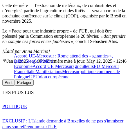
Cette dernière — l’extraction de matériaux, de combustibles et
d’énergie à partir de l’agriculture et des forêts — sera au cœur de la
prochaine conférence sur le climat (COP), organisée par le Brésil en
novembre 2025.
Le « Pacte pour une industrie propre » de l’UE, qui doit être
présenté par la Commission européenne le 26 février,
« doit prendre
en compte ces forces et ces faiblesses »,
conclut Sébastien Abis.
[Édité par Anna Martino]
Accord UE-Mercosur : Rome attend des « garanties »,
Jan 3, 2025 - 16:07
selon Giorgia Meloni
Dernière mise à jour: May 12, 2025 - 12:46
Économie
Accord UE-Mercosur
agriculteurs
EU-Mercosur
France
Italie
Manifestations
Mercosur
politique commerciale
Pologne
UE
Union européenne
Print
Partager
LES PLUS LUS
POLITIQUE
EXCLUSIF : L'Islande demande à Bruxelles de ne pas s'immiscer
dans son référendum sur l'UE