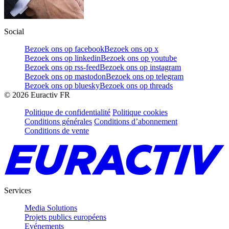
Social
Bezoek ons op facebook
Bezoek ons op x
Bezoek ons op linkedin
Bezoek ons op youtube
Bezoek ons op rss-feed
Bezoek ons op instagram
Bezoek ons op mastodon
Bezoek ons op telegram
Bezoek ons op bluesky
Bezoek ons op threads
©
2026
Euractiv FR
Politique de confidentialité
Politique cookies
Conditions générales
Conditions d’abonnement
Conditions de vente
Services
Media Solutions
Projets publics européens
Evénements