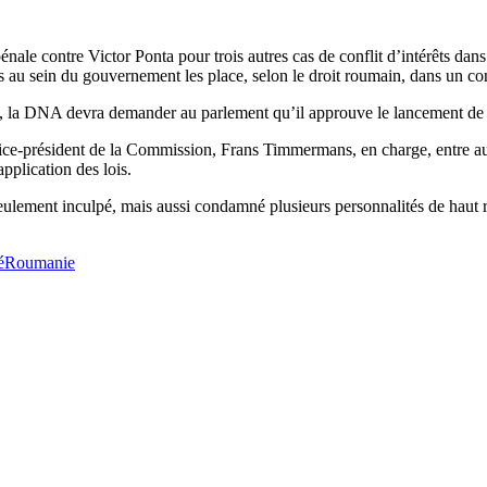
ale contre Victor Ponta pour trois autres cas de conflit d’intérêts dan
 au sein du gouvernement les place, selon le droit roumain, dans un conf
la DNA devra demander au parlement qu’il approuve le lancement de l’enq
ice-président de la Commission, Frans Timmermans, en charge, entre aut
pplication des lois.
eulement inculpé, mais aussi condamné plusieurs personnalités de haut 
é
Roumanie