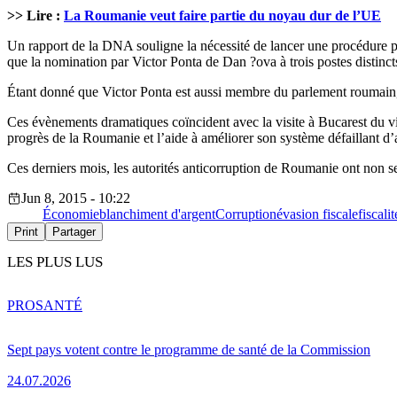
>> Lire :
La Roumanie veut faire partie du noyau dur de l’UE
Un rapport de la DNA souligne la nécessité de lancer une procédure pén
que la nomination par Victor Ponta de Dan ?ova à trois postes distincts
Étant donné que Victor Ponta est aussi membre du parlement roumain, 
Ces évènements dramatiques coïncident avec la visite à Bucarest du v
progrès de la Roumanie et l’aide à améliorer son système défaillant d’a
Ces derniers mois, les autorités anticorruption de Roumanie ont non s
Jun 8, 2015 - 10:22
Économie
blanchiment d'argent
Corruption
évasion fiscale
fiscalit
Print
Partager
LES PLUS LUS
PRO
SANTÉ
Sept pays votent contre le programme de santé de la Commission
24.07.2026