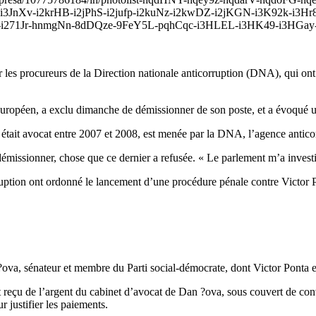
JnXv-i2krHB-i2jPhS-i2jufp-i2kuNz-i2kwDZ-i2jKGN-i3K92k-i3Hr
Jr-hnmgNn-8dDQze-9FeY5L-pqhCqc-i3HLEL-i3HK49-i3HGay-i3Jgji"
ar les procureurs de la Direction nationale anticorruption (DNA), qui o
européen, a exclu dimanche de démissionner de son poste, et a évoqué u
l était avocat entre 2007 et 2008, est menée par la DNA, l’agence antic
missionner, chose que ce dernier a refusée. « Le parlement m’a investi d
ruption ont ordonné le lancement d’une procédure pénale contre Victor
va, sénateur et membre du Parti social-démocrate, dont Victor Ponta est
reçu de l’argent du cabinet d’avocat de Dan ?ova, sous couvert de conve
 justifier les paiements.