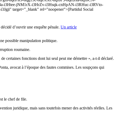
8a-i3Htee-jNM1rX-i3HrZv-i3Hsqk-cnHpAN-i3RHuc-i3RVto-
 target="_blank" rel="noopener">[Partidul Social
nt décidé d’ouvrir une enquête pénale.
Un article
ne possible manipulation politique.
orruption roumaine.
e certaines fonctions dont lui seul peut me démettre », a-t-il déclaré.
 Ponta, avocat à l’époque des fautes commises. Les soupçons qui
 le chef de file.
ntion juridique, mais sans toutefois mener des activités réelles. Les