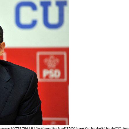
dbiroupresa/10775786184/in/photolist-hqdHNY-hqey9z-hqdarV-hqdoF