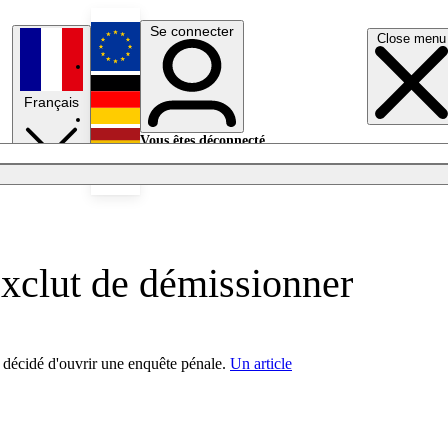
Se connecter
Close menu
English
Français
Deutsch
Vous êtes déconnecté.
Se connecter
Español
Lumières éteintes
exclut de démissionner
t décidé d'ouvrir une enquête pénale.
Un article