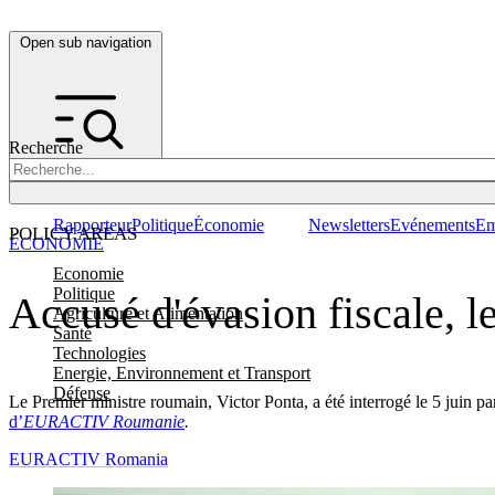
Open sub navigation
Recherche
Rapporteur
Politique
Économie
Newsletters
Evénements
Em
POLICY AREAS
ÉCONOMIE
Economie
Politique
Accusé d'évasion fiscale, 
Agriculture et Alimentation
Santé
Technologies
Energie, Environnement et Transport
Défense
Le Premier ministre roumain, Victor Ponta, a été interrogé le 5 juin p
d’
EURACTIV Roumanie
.
EURACTIV Romania