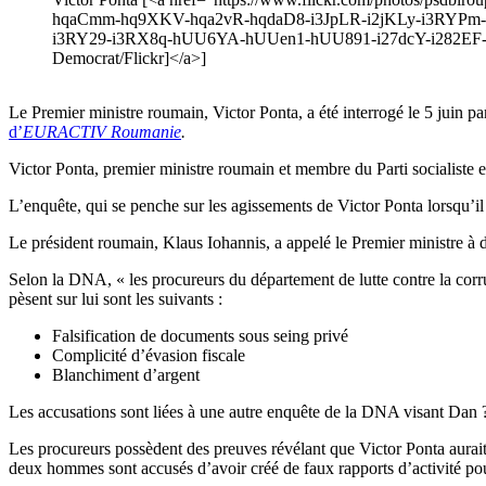
hqaCmm-hq9XKV-hqa2vR-hqdaD8-i3JpLR-i2jKLy-i3RYPm-i3
i3RY29-i3RX8q-hUU6YA-hUUen1-hUU891-i27dcY-i282EF-i271
Democrat/Flickr]</a>]
Le Premier ministre roumain, Victor Ponta, a été interrogé le 5 juin p
d’
EURACTIV Roumanie
.
Victor Ponta, premier ministre roumain et membre du Parti socialiste 
L’enquête, qui se penche sur les agissements de Victor Ponta lorsqu’i
Le président roumain, Klaus Iohannis, a appelé le Premier ministre à dé
Selon la DNA, « les procureurs du département de lutte contre la cor
pèsent sur lui sont les suivants :
Falsification de documents sous seing privé
Complicité d’évasion fiscale
Blanchiment d’argent
Les accusations sont liées à une autre enquête de la DNA visant Dan ?o
Les procureurs possèdent des preuves révélant que Victor Ponta aurait 
deux hommes sont accusés d’avoir créé de faux rapports d’activité pour