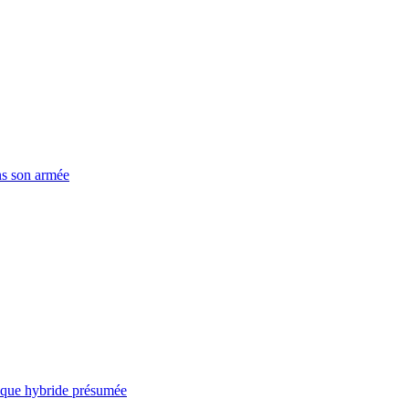
ns son armée
taque hybride présumée