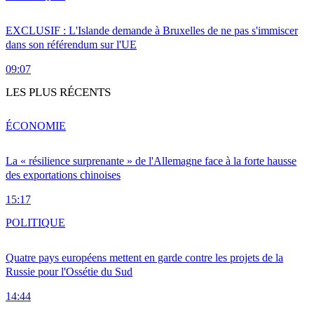
EXCLUSIF : L'Islande demande à Bruxelles de ne pas s'immiscer
dans son référendum sur l'UE
09:07
LES PLUS RÉCENTS
ÉCONOMIE
La « résilience surprenante » de l'Allemagne face à la forte hausse
des exportations chinoises
15:17
POLITIQUE
Quatre pays européens mettent en garde contre les projets de la
Russie pour l'Ossétie du Sud
14:44