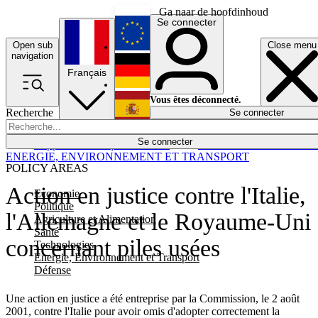
Ga naar de hoofdinhoud
Se connecter
Open sub
Close menu
English
navigation
Français
Deutsch
Vous êtes déconnecté.
Recherche
Se connecter
Español
Lumières éteintes
Se connecter
Rapporteur
Politique
Économie
Newsletters
Evénements
Em
ENERGIE, ENVIRONNEMENT ET TRANSPORT
POLICY AREAS
Action en justice contre l'Italie,
Economie
Politique
l'Allemagne et le Royaume-Uni
Agriculture et Alimentation
Santé
concernant piles usées
Technologies
Energie, Environnement et Transport
Défense
Une action en justice a été entreprise par la Commission, le 2 août
2001, contre l'Italie pour avoir omis d'adopter correctement la