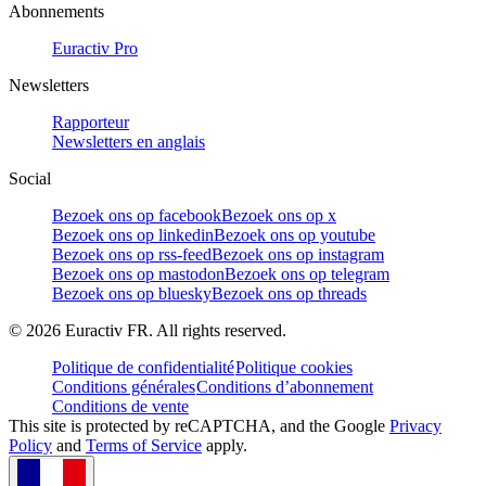
Abonnements
Euractiv Pro
Newsletters
Rapporteur
Newsletters en anglais
Social
Bezoek ons op facebook
Bezoek ons op x
Bezoek ons op linkedin
Bezoek ons op youtube
Bezoek ons op rss-feed
Bezoek ons op instagram
Bezoek ons op mastodon
Bezoek ons op telegram
Bezoek ons op bluesky
Bezoek ons op threads
©
2026
Euractiv FR. All rights reserved.
Politique de confidentialité
Politique cookies
Conditions générales
Conditions d’abonnement
Conditions de vente
This site is protected by reCAPTCHA, and the Google
Privacy
Policy
and
Terms of Service
apply.