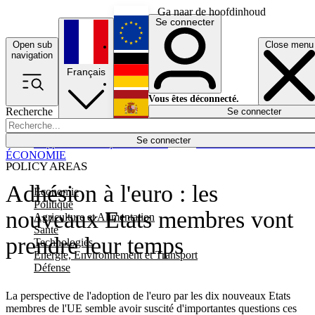
Ga naar de hoofdinhoud
Se connecter
Open sub
Close menu
English
navigation
Français
Deutsch
Vous êtes déconnecté.
Recherche
Se connecter
Español
Lumières éteintes
Se connecter
Rapporteur
Politique
Économie
Newsletters
Evénements
Em
ÉCONOMIE
POLICY AREAS
Adhésion à l'euro : les
Economie
Politique
nouveaux Etats membres vont
Agriculture et Alimentation
Santé
prendre leur temps
Technologies
Energie, Environnement et Transport
Défense
La perspective de l'adoption de l'euro par les dix nouveaux Etats
membres de l'UE semble avoir suscité d'importantes questions ces