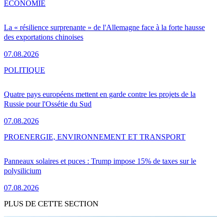
ÉCONOMIE
La « résilience surprenante » de l'Allemagne face à la forte hausse
des exportations chinoises
07.08.2026
POLITIQUE
Quatre pays européens mettent en garde contre les projets de la
Russie pour l'Ossétie du Sud
07.08.2026
PRO
ENERGIE, ENVIRONNEMENT ET TRANSPORT
Panneaux solaires et puces : Trump impose 15% de taxes sur le
polysilicium
07.08.2026
PLUS DE CETTE SECTION