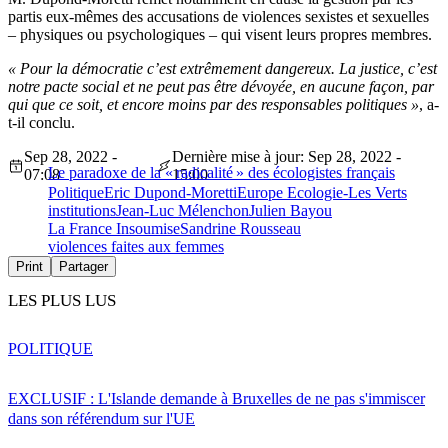
partis eux-mêmes des accusations de violences sexistes et sexuelles
– physiques ou psychologiques – qui visent leurs propres membres.
« Pour la démocratie c’est extrêmement dangereux. La justice, c’est
notre pacte social et ne peut pas être dévoyée, en aucune façon, par
qui que ce soit, et encore moins par des responsables politiques »
, a-
t-il conclu.
Sep 28, 2022 -
Dernière mise à jour: Sep 28, 2022 -
Le paradoxe de la « radicalité » des écologistes français
07:08
15:00
Politique
Eric Dupond-Moretti
Europe Ecologie-Les Verts
institutions
Jean-Luc Mélenchon
Julien Bayou
La France Insoumise
Sandrine Rousseau
violences faites aux femmes
Print
Partager
LES PLUS LUS
POLITIQUE
EXCLUSIF : L'Islande demande à Bruxelles de ne pas s'immiscer
dans son référendum sur l'UE