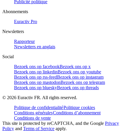
Publicité politique
Abonnements
Euractiv Pro
Newsletters
Rapporteur
Newsletters en anglais
Social
Bezoek ons op facebook
Bezoek ons op x
Bezoek ons op linkedin
Bezoek ons op youtube
Bezoek ons op rss-feed
Bezoek ons op instagram
Bezoek ons op mastodon
Bezoek ons op telegram
Bezoek ons op bluesky
Bezoek ons op threads
©
2026
Euractiv FR. All rights reserved.
Politique de confidentialité
Politique cookies
Conditions générales
Conditions d’abonnement
Conditions de vente
This site is protected by reCAPTCHA, and the Google
Privacy
Policy
and
Terms of Service
apply.