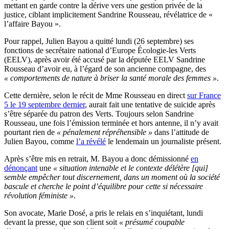
mettant en garde contre la dérive vers une gestion privée de la
justice, ciblant implicitement Sandrine Rousseau, révélatrice de «
l’affaire Bayou ».
Pour rappel, Julien Bayou a quitté lundi (26 septembre) ses
fonctions de secrétaire national d’Europe Écologie-les Verts
(EELV), après avoir été accusé par la députée EELV Sandrine
Rousseau d’avoir eu, à l’égard de son ancienne compagne, des
« comportements de nature à briser la santé morale des femmes »
.
Cette dernière, selon le récit de Mme Rousseau en direct
sur France
5 le 19 septembre dernier
, aurait fait une tentative de suicide après
s’être séparée du patron des Verts. Toujours selon Sandrine
Rousseau, une fois l’émission terminée et hors antenne, il n’y avait
pourtant rien de
« pénalement répréhensible »
dans l’attitude de
Julien Bayou, comme
l’a révélé
le lendemain un journaliste présent.
Après s’être mis en retrait, M. Bayou a donc démissionné
en
dénonçant
une
« situation intenable et le contexte délétère [qui]
semble empêcher tout discernement, dans un moment où la société
bascule et cherche le point d’équilibre pour cette si nécessaire
révolution féministe »
.
Son avocate, Marie Dosé, a pris le relais en s’inquiétant, lundi
devant la presse, que son client soit
« présumé coupable