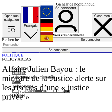
Ga naar de hoofdinhoud
Se connecter
Open sub
Close menu
English
navigation
Français
Deutsch
Vous êtes déconnecté.
Recherche
Se connecter
Español
Lumières éteintes
Se connecter
Rapporteur
Politique
Économie
Newsletters
Evénements
Em
POLITIQUE
POLICY AREAS
Affaire Julien Bayou : le
Economie
Politique
ministre de la Justice alerte sur
Agriculture et Alimentation
Santé
les risques d’une « justice
Technologies
Energie, Environnement et Transport
privée »
Défense