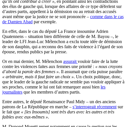
qu’ils ont contribué à créer »
, en pointant ainsi les contradictions
des élus de gauche qui, lorsque des affaires de ce type déferlent sur
d’autres partis, appellent à la démission ou au retrait des accusés
avant même que la justice ne se soit prononcée –
comme dans le cas
de Damien Abad
par exemple.
En effet, dans le cas du député La France insoumise Adrien
Quatennens – situation bien différente de celle de M. Bayou –, le
leader de LFI Jean-Luc Mélenchon a exclu toute idée de démission
de son dauphin, qui a reconnu des faits de violence à l’égard de son
épouse, rendus publics par la presse.
Or en mai dernier, M. Mélenchon
assurait
vouloir faire de la lutte
contre les violences faites aux femmes une priorité :
« nous croyons
d’abord la parole des femmes »
. Il assumait que cela puisse paraître
« arbitraire, mais il faut faire un choix »
. Un choix politique, donc,
que le leader de la gauche radicale ne semble pas vouloir appliquer à
ses proches, comme le lui ont fait remarquer aussi bien
les
journalistes
que les membres d’autres partis.
Entre autres, le député Renaissance Paul Midy – un des anciens
patrons de La République en marche –
s’interrogeait récemment
sur
le fait que
« [les Insoumis] sont très durs avec les autres et très
faibles avec eux-mêmes »
.
M. Dupond-Moretti remet notamment en cause la gestion par les