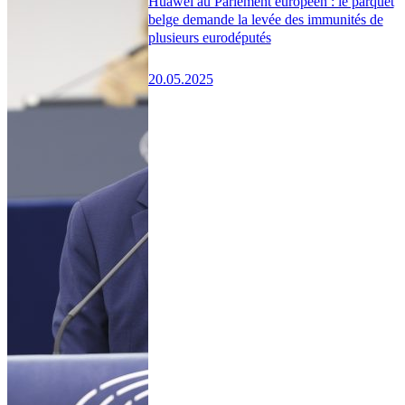
Huawei au Parlement européen : le parquet
belge demande la levée des immunités de
plusieurs eurodéputés
20.05.2025