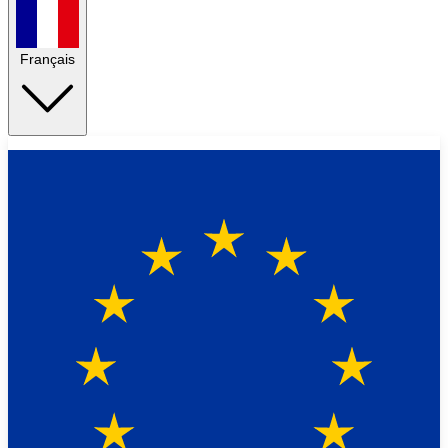
Français