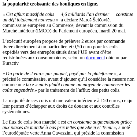
la popularité croissante des boutiques en ligne.
« Cet afflux massif de colis — 4,6 milliards l’an dernier — constitue
un défi totalement nouveau »
, a déclaré Maroš Šefčovič,
commissaire européen au Commerce, devant la commission du
Marché intérieur (IMCO) du Parlement européen, mardi 20 mai.
L’exécutif européen propose de prélever 2 euros par commande
livrée directement à un particulier, et 0,50 euro pour les colis
expédiés vers des entrepôts situés dans l’UE avant d’être
redistribuées aux consommateurs, selon un
document
obtenu par
Euractiv.
« On parle de 2 euros par paquet, payé par la plateforme »
, a
précisé le commissaire, avant d’ajouter qu’il considère la mesure non
comme une taxe
« mais plutôt comme un moyen de compenser les
coûts engendrés »
par le traitement de l’afflux des petits colis.
La majorité de ces colis ont une valeur inférieure à 150 euros, ce qui
leur permet d’échapper aux droits de douane et aux contrôles
systématiques.
Le flux de colis bon marché
« est en constante augmentation grâce
aux places de marché à bas prix telles que Shein et Temu »
, a noté
l’eurodéputée verte Anna Cavazzini, qui préside la commission