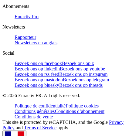
Abonnements
Euractiv Pro
Newsletters
Rapporteur
Newsletters en anglais
Social
Bezoek ons op facebook
Bezoek ons op x
Bezoek ons op linkedin
Bezoek ons op youtube
Bezoek ons op rss-feed
Bezoek ons op instagram
Bezoek ons op mastodon
Bezoek ons op telegram
Bezoek ons op bluesky
Bezoek ons op threads
©
2026
Euractiv FR. All rights reserved.
Politique de confidentialité
Politique cookies
Conditions générales
Conditions d’abonnement
Conditions de vente
This site is protected by reCAPTCHA, and the Google
Privacy
Policy
and
Terms of Service
apply.