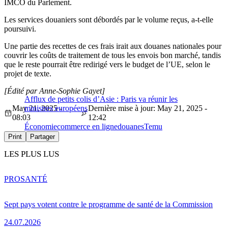
IMCO du Parlement.
Les services douaniers sont débordés par le volume reçus, a-t-elle
poursuivi.
Une partie des recettes de ces frais irait aux douanes nationales pour
couvrir les coûts de traitement de tous les envois bon marché, tandis
que le reste pourrait être redirigé vers le budget de l’UE, selon le
projet de texte.
[Édité par Anne-Sophie Gayet]
Afflux de petits colis d’Asie : Paris va réunir les
May 21, 2025 -
ministres européens
Dernière mise à jour: May 21, 2025 -
08:03
12:42
Économie
commerce en ligne
douanes
Temu
Print
Partager
LES PLUS LUS
PRO
SANTÉ
Sept pays votent contre le programme de santé de la Commission
24.07.2026