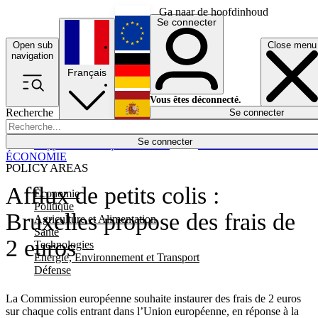
Ga naar de hoofdinhoud
Se connecter
Open sub
Close menu
English
navigation
Français
Deutsch
Vous êtes déconnecté.
Recherche
Se connecter
Español
Lumières éteintes
Se connecter
Rapporteur
Politique
Économie
Newsletters
Evénements
Em
ÉCONOMIE
POLICY AREAS
Afflux de petits colis :
Economie
Politique
Bruxelles propose des frais de
Agriculture et Alimentation
Santé
2 euros
Technologies
Energie, Environnement et Transport
Défense
La Commission européenne souhaite instaurer des frais de 2 euros
sur chaque colis entrant dans l’Union européenne, en réponse à la