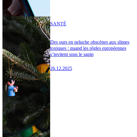
SANTÉ
Des ours en peluche obscènes aux slimes
toxiques : quand les règles européennes
s’invitent sous le sapin
26.12.2025